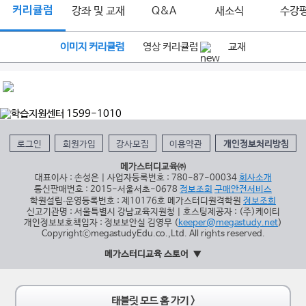
커리큘럼
강좌 및 교재
Q&A
새소식
수강
이미지 커리큘럼
영상 커리큘럼
교재
로그인
회원가입
강사모집
이용약관
개인정보처리방침
메가스터디교육㈜
대표이사 : 손성은 | 사업자등록번호 : 780-87-00034
회사소개
통신판매번호 : 2015-서울서초-0678
정보조회
구매안전서비스
학원설립∙운영등록번호 : 제10176호 메가스터디원격학원
정보조회
신고기관명 : 서울특별시 강남교육지원청 | 호스팅제공자 : (주)케이티
개인정보보호책임자 : 정보보안실 김영무 (
keeper@megastudy.net
)
CopyrightⓒmegastudyEdu.co.,Ltd. All rights reserved.
메가스터디교육 스토어
태블릿 모드 홈 가기 >