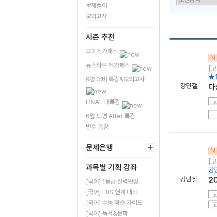
문제풀이
모의고사
시즌 추천
고3 메가패스
N
뉴스타트 메가패스
[고
★
9평 대비 특강&모의고사
강민철
다
FINAL 대특강
6월 모평 After 특강
반수 특강
문제은행
N
[
과목별 기획 강좌
강
강민철
2
[국어] 1등급 실력완성
[국어] EBS 연계 대비
[국어] 수능 학습 가이드
[국어] 독서&문학