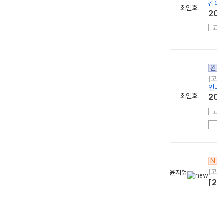
감
최인호
2
완
[
언
최인호
2
N
[
윤지영
[