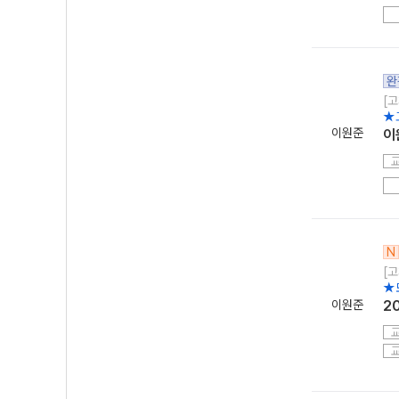
완
[고
★
이원준
이
N
[
★
이원준
2