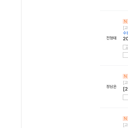
N
[
수
전형태
2
N
[
정담온
[
N
[