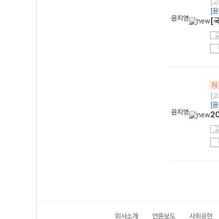
[
[
윤지영
[
N
[
[
윤지영
2
회사소개
언론보도
사회공헌