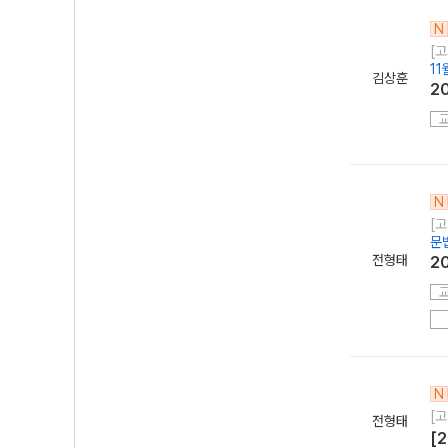
N
[
11
김상훈
2
N
[고
문
전형태
2
N
[
전형태
[