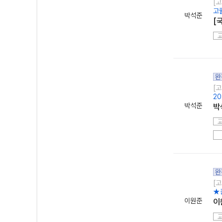
[
고
박석준
[
완
[고
2
박석준
박
완
[고
★
이원준
이