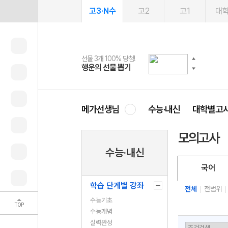
고3·N수
고2
고1
대
선물 3개 100% 당첨!
선물 100% 증정!
여름방학 스터디 캐시백
2027 러셀 단과
스마트러닝앱
메가패스
메가패스 수강생 무료혜택!
사회공헌 캠페인
행운의 선물 뽑기
메가스터디 X 올리브
메가런 썸머스쿨
강사 공개선발
설문 EVENT
3일 무료 체험권
메가클럽 멤버십
희망이룸 메가나눔
영
메가선생님
수능·내신
대학별고
모의고사
수능·내신
국어
학습 단계별 강좌
전체
전범위
수능기초
TOP
수능개념
실력완성