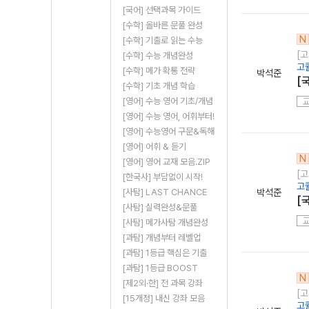
[국어] 선택과목 가이드
[수학] 올바른 문풀 완성
N
[수학] 기출로 읽는 수능
[
[수학] 수능 개념완성
고
[수학] 메가 확통 전략
박석준
[
[수학] 기초 개념 학습
[영어] 수능 영어 기초/개념
[영어] 수능 영어, 어휘부터!
[영어] 수능영어 구문&독해
[영어] 어휘 & 듣기
N
[영어] 영어 교재 모음.ZIP
[
[한국사] 부담없이 시작!
고
[사탐] LAST CHANCE
박석준
[
[사탐] 실력완성&문풀
[사탐] 메가사탐 개념완성
[과탐] 개념부터 레벨업
[과탐] 1등급 핵심은 기출
[과탐] 1등급 BOOST
N
[제2외·한] 전 과목 강좌
[
[15개정] 내신 강좌 모음
고