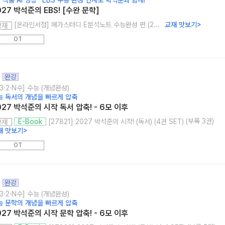
 작품 AI 영상* EBS 수능 완성 연계도 박석준과 함께!
027 박석준의 EBS! [수완 문학]
[온라인서점] 메가스터디 E분석노트 수능완성 편 (2027 수능 대비)
교재 맛보기
>
교재
OT
완강
3·2·N수] 수능 (개념완성)
능 독서의 개념을 빠르게 압축
027 박석준의 시작 독서 압축! - 6모 이후
(부록 3권)
[27821] 2027 박석준의 시작! (독서) (4권 SET)
E-Book
교재
재 맛보기
>
OT
완강
3·2·N수] 수능 (개념완성)
능 문학의 개념을 빠르게 압축
027 박석준의 시작 문학 압축! - 6모 이후