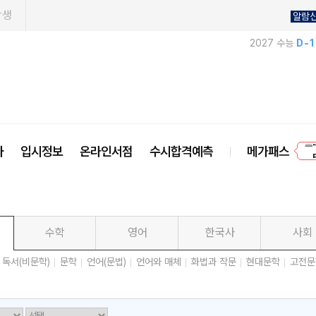
학생
알람
2027 수능
D-
프
사
입시정보
온라인서점
수시합격예측
메가패스
수학
영어
한국사
사회
독서(비문학)
문학
언어(문법)
언어와 매체
화법과 작문
현대문학
고전문