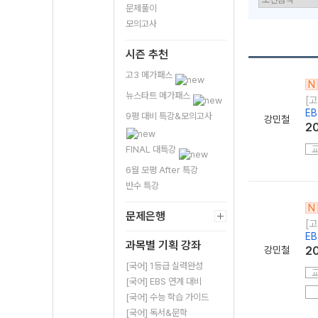
문제풀이
모의고사
시즌 추천
고3 메가패스
N
뉴스타트 메가패스
[고
E
9평 대비 특강&모의고사
강민철
2
FINAL 대특강
6월 모평 After 특강
반수 특강
N
문제은행
[고
E
과목별 기획 강좌
강민철
2
[국어] 1등급 실력완성
[국어] EBS 연계 대비
[국어] 수능 학습 가이드
[국어] 독서&문학