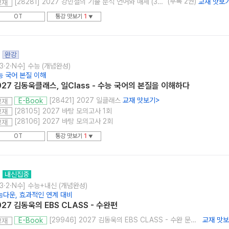
(부록 2권)
[28281] 2027 강민철의 기출 분석 언어와 매체 (3권 SET)
교재 맛보
교재
OT
통강 맛보기
1
▼
완강
3·2·N수] 수능 (개념완성)
능 국어 본질 이해
027 김동욱클래스, 일Class - 수능 국어의 본질을 이해하다
[28421] 2027 일클래스
교재 맛보기
>
E-Book
교재
[28105] 2027 바탕 모의고사 1회
교재
[28106] 2027 바탕 모의고사 2회
교재
OT
통강 맛보기
1
▼
내신집중
3·2·N수] 수능+내신 (개념완성)
능다운, 효과적인 연계 대비
027 김동욱의 EBS CLASS - 수완편
[29946] 2027 김동욱의 EBS CLASS - 수완 문학편
교재 맛
E-Book
교재