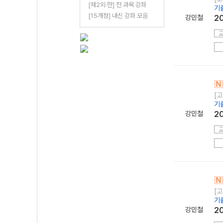
[제2외·한] 전 과목 강좌
기
[15개정] 내신 강좌 모음
강민철
2
N
[고
기
강민철
2
N
[고
기
강민철
2