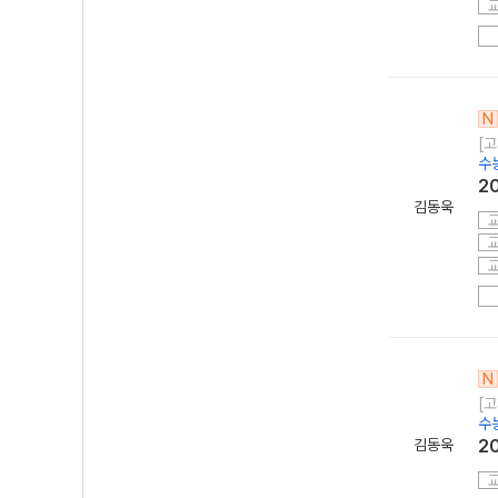
N
[고
수
2
김동욱
N
[고
수
김동욱
2