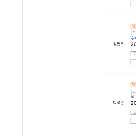
N
[고
수
김동욱
2
N
[고
AI
박석준
2