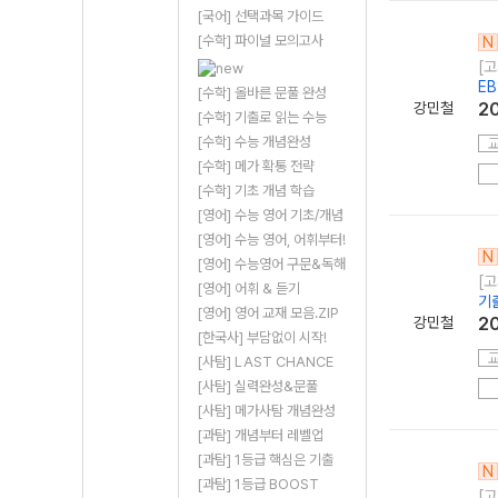
[국어] 선택과목 가이드
[수학] 파이널 모의고사
N
[고
E
[수학] 올바른 문풀 완성
강민철
2
[수학] 기출로 읽는 수능
[수학] 수능 개념완성
[수학] 메가 확통 전략
[수학] 기초 개념 학습
[영어] 수능 영어 기초/개념
[영어] 수능 영어, 어휘부터!
N
[영어] 수능영어 구문&독해
[고
[영어] 어휘 & 듣기
기
[영어] 영어 교재 모음.ZIP
강민철
2
[한국사] 부담없이 시작!
[사탐] LAST CHANCE
[사탐] 실력완성&문풀
[사탐] 메가사탐 개념완성
[과탐] 개념부터 레벨업
[과탐] 1등급 핵심은 기출
N
[과탐] 1등급 BOOST
[고