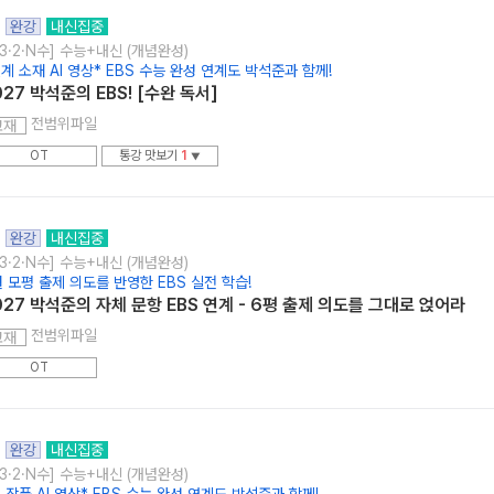
완강
내신집중
3·2·N수] 수능+내신 (개념완성)
계 소재 AI 영상* EBS 수능 완성 연계도 박석준과 함께!
027 박석준의 EBS! [수완 독서]
전범위파일
교재
OT
통강 맛보기
1
▼
완강
내신집중
3·2·N수] 수능+내신 (개념완성)
월 모평 출제 의도를 반영한 EBS 실전 학습!
027 박석준의 자체 문항 EBS 연계 - 6평 출제 의도를 그대로 얹어라
전범위파일
교재
OT
완강
내신집중
3·2·N수] 수능+내신 (개념완성)