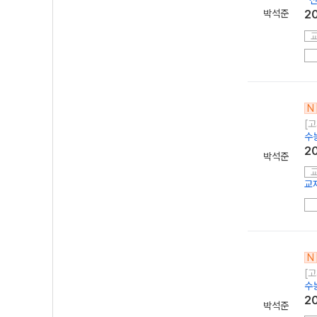
*전
박석준
2
N
[고
수
2
박석준
교
N
[고
수
2
박석준