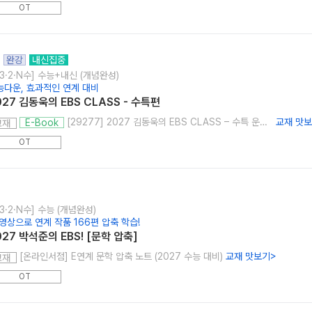
OT
완강
내신집중
3·2·N수] 수능+내신 (개념완성)
능다운, 효과적인 연계 대비
027 김동욱의 EBS CLASS - 수특편
[29277] 2027 김동욱의 EBS CLASS – 수특 운문편
교재 맛
E-Book
교재
OT
3·2·N수] 수능 (개념완성)
 영상으로 연계 작품 166편 압축 학습!
027 박석준의 EBS! [문학 압축]
[온라인서점] E연계 문학 압축 노트 (2027 수능 대비)
교재 맛보기
>
교재
OT