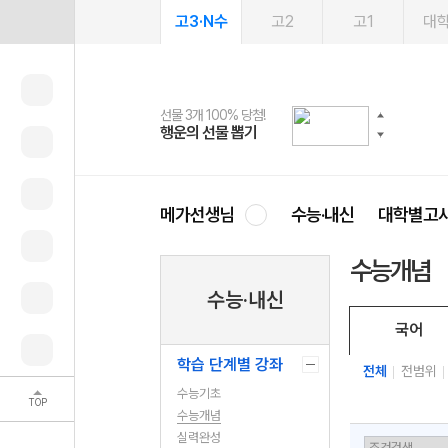
고3·N수
고2
고1
대
선물 3개 100% 당첨!
선물 100% 증정!
여름방학 스터디 캐시백
2027 러셀 단과
스마트러닝앱
메가패스
메가패스 수강생 무료혜택!
사회공헌 캠페인
행운의 선물 뽑기
메가스터디 X 올리브
메가런 썸머스쿨
강사 공개선발
설문 EVENT
3일 무료 체험권
메가클럽 멤버십
희망이룸 메가나눔
영
메가선생님
수능·내신
대학별고
수능개념
수능·내신
국어
학습 단계별 강좌
전체
전범위
수능기초
TOP
수능개념
실력완성