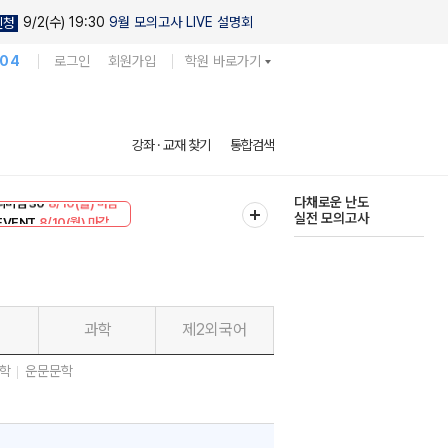
9/2(수) 19:30
9월 모의고사 LIVE 설명회
신청
104
로그인
회원가입
학원 바로가기
현우진의
강좌 · 교재 찾기
통합검색
킬링캠프 시즌1
리미엄 30
8/10(월) 마감
다채로운 난도
EVENT
8/10(월) 마감
실전 모의고사
과학
제2외국어
학
운문문학