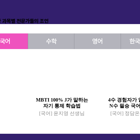
국어
수학
영어
한국
알려주는
MBTI 100% J가 말하는
4수 경험자가
 공부법
자기 통제 학습법
N수 필승 국
 선생님
[국어] 윤지영 선생님
[국어] 정담