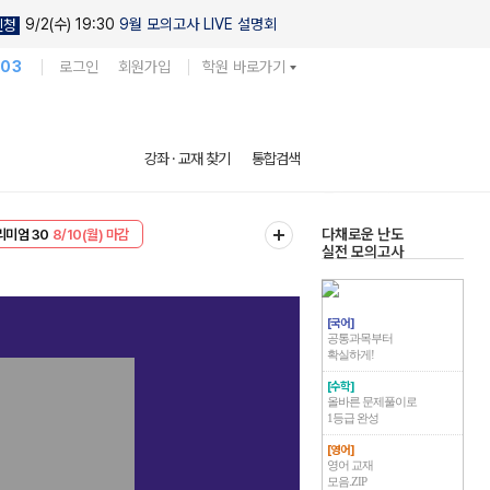
9/2(수) 19:30
9월 모의고사 LIVE 설명회
신청
103
로그인
회원가입
학원 바로가기
현우진의
강좌 · 교재 찾기
통합검색
킬링캠프 시즌1
리미엄 30
8/10(월) 마감
다채로운 난도
EVENT
8/10(월) 마감
실전 모의고사
[국어]
공통과목부터
확실하게!
[수학]
올바른 문제풀이로
1등급 완성
[영어]
영어 교재
모음.ZIP