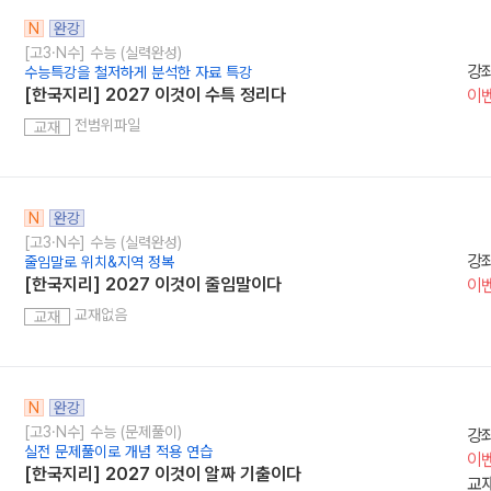
N
완강
[고3·N수] 수능 (실력완성)
강
수능특강을 철저하게 분석한 자료 특강
[한국지리] 2027 이것이 수특 정리다
이
전범위파일
교재
N
완강
[고3·N수] 수능 (실력완성)
강
줄임말로 위치&지역 정복
[한국지리] 2027 이것이 줄임말이다
이
교재없음
교재
N
완강
[고3·N수] 수능 (문제풀이)
강
실전 문제풀이로 개념 적용 연습
이
[한국지리] 2027 이것이 알짜 기출이다
교