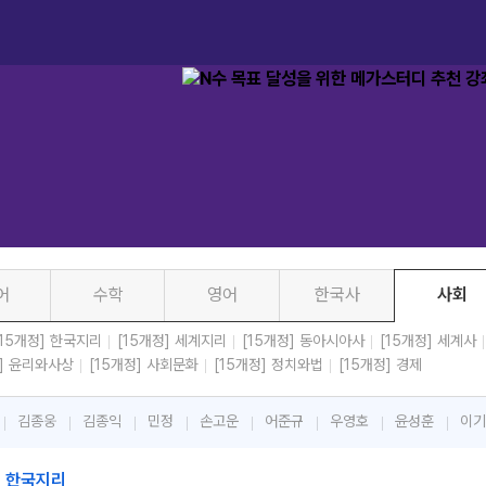
어
수학
영어
한국사
사회
[15개정] 한국지리
[15개정] 세계지리
[15개정] 동아시아사
[15개정] 세계사
정] 윤리와사상
[15개정] 사회문화
[15개정] 정치와법
[15개정] 경제
김종웅
김종익
민정
손고운
어준규
우영호
윤성훈
이기
] 한국지리