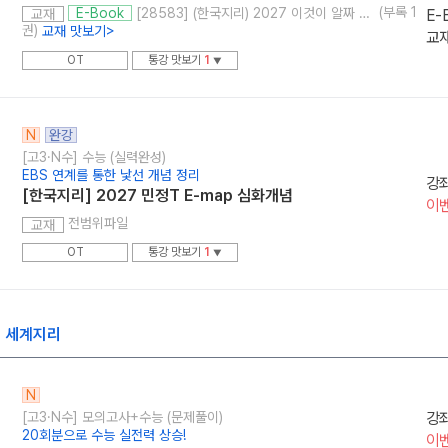
(부록 1
[28583] (한국지리) 2027 이것이 알짜 기출이다
E-Book
E-
교재
권)
교재 맛보기
>
교재
OT
통강 맛보기
1
▼
N
완강
[고3·N수] 수능 (실력완성)
EBS 연계를 통한 낯선 개념 정리
강
[한국지리] 2027 민정T E-map 심화개념
이
전범위파일
교재
OT
통강 맛보기
1
▼
] 세계지리
N
[고3·N수] 모의고사+수능 (문제풀이)
강
20회분으로 수능 실전력 상승!
이