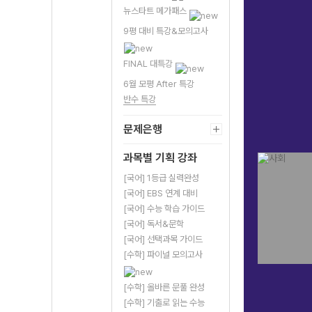
뉴스타트 메가패스
9평 대비 특강&모의고사
FINAL 대특강
6월 모평 After 특강
반수 특강
문제은행
과목별 기획 강좌
[국어] 1등급 실력완성
[국어] EBS 연계 대비
[국어] 수능 학습 가이드
[국어] 독서&문학
[국어] 선택과목 가이드
[수학] 파이널 모의고사
[수학] 올바른 문풀 완성
[수학] 기출로 읽는 수능