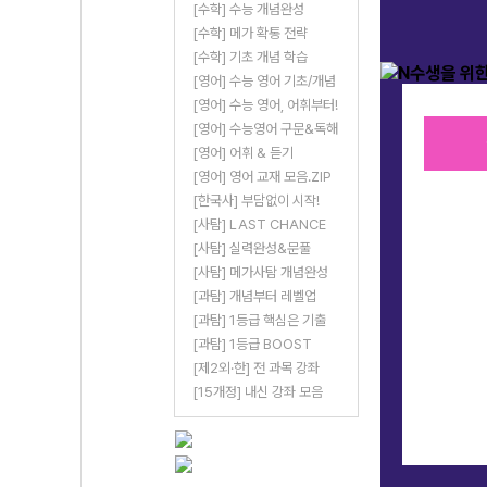
[수학] 수능 개념완성
[수학] 메가 확통 전략
[수학] 기초 개념 학습
[영어] 수능 영어 기초/개념
[영어] 수능 영어, 어휘부터!
[영어] 수능영어 구문&독해
[영어] 어휘 & 듣기
[영어] 영어 교재 모음.ZIP
[한국사] 부담없이 시작!
[사탐] LAST CHANCE
[사탐] 실력완성&문풀
[사탐] 메가사탐 개념완성
[과탐] 개념부터 레벨업
[과탐] 1등급 핵심은 기출
[과탐] 1등급 BOOST
MBTI 100% J가 말하는
4수 경험자가 
자기 통제 학습법
N수 필승 국어
[제2외·한] 전 과목 강좌
[15개정] 내신 강좌 모음
[국어] 윤지영 선생님
[국어] 정담온