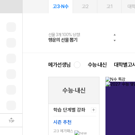
고3·N수
고2
고1
대
선물 3개 100% 당첨!
선물 100% 증정!
여름방학 스터디 캐시백
2027 러셀 단과
스마트러닝앱
메가패스
메가패스 수강생 무료혜택!
사회공헌 캠페인
행운의 선물 뽑기
메가스터디 X 올리브
메가런 썸머스쿨
강사 공개선발
설문 EVENT
3일 무료 체험권
메가클럽 멤버십
희망이룸 메가나눔
영
메가선생님
수능·내신
대학별고
수능·내신
학습 단계별 강좌
TOP
시즌 추천
고3 메가패스