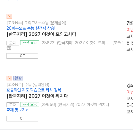
N
[고3·N수] 모의고사+수능 (문제풀이)
강
20회분으로 수능 실전력 상승!
이
[한국지리] 2027 이것이 모의고사다
교
(부록 1
E-
[28822] (한국지리) 2027 이것이 모의고사다
E-Book
교재
권)
교재
OT
N
완강
[고3·N수] 수능 (실력완성)
강
효율적인 지도 학습으로 위치 정복
이
[한국지리] 2027 이것이 위치다
교
[29656] (한국지리) 2027 이것이 위치다
E-Book
E-
교재
교재 맛보기
>
교재
OT