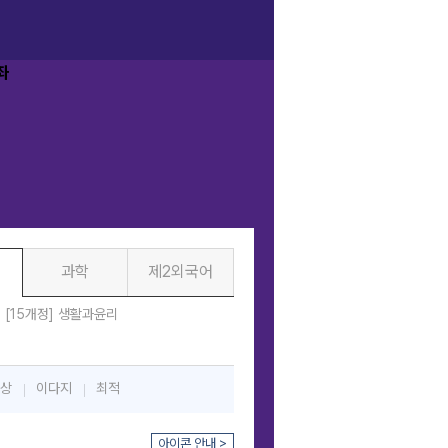
과학
제2외국어
[15개정] 생활과윤리
상
이다지
최적
아이콘 안내 >