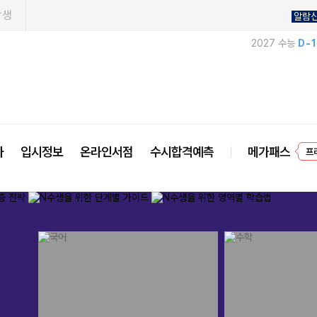
학생
알람
2027 수능
D-
프
사
입시정보
온라인서점
수시합격예측
메가패스