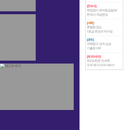
[한국사]
부담없이 최저등급달성!
한국사 개념완성
[사회]
흔들림 없는
1등급 완성의 타이밍
[과학]
과학탐구 성적 상승
기출로 ON!
[제2외국어]
제2외/한문 전과목
오직 메가스터디에서!