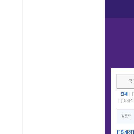
국
전체
[15개
김용택
[15개정