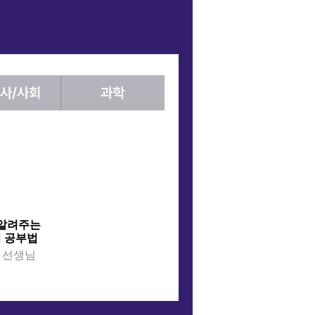
사/사회
과학
 알려주는
MBTI 100% J가 말하는
4수 경험자가
어 공부법
자기 통제 학습법
N수 필승 국
온 선생님
[국어] 윤지영 선생님
[국어] 정담