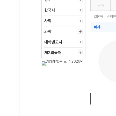
국어
한국사
일본어
스페인
사회
빠샤
과학
대학별고사
제2외국어