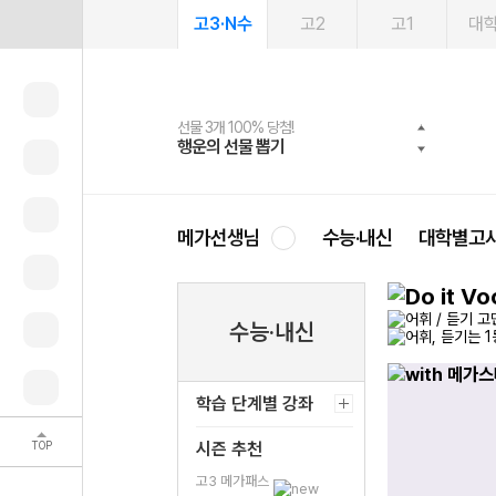
고3·N수
고2
고1
대
선물 3개 100% 당첨!
선물 100% 증정!
여름방학 스터디 캐시백
2027 러셀 단과
스마트러닝앱
메가패스
메가패스 수강생 무료혜택!
사회공헌 캠페인
행운의 선물 뽑기
메가스터디 X 올리브
메가런 썸머스쿨
강사 공개선발
설문 EVENT
3일 무료 체험권
메가클럽 멤버십
희망이룸 메가나눔
영
메가선생님
수능·내신
대학별고
수능·내신
학습 단계별 강좌
TOP
시즌 추천
고3 메가패스