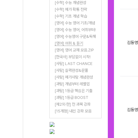
[수학] 수능 개념완성
[수학] 메가 확통 전략
[수학] 기초 개념 학습
[영어] 수능 영어 기초/개념
[영어] 수능 영어, 어휘부터!
[영어] 수능영어 구문&독해
김동영
[영어] 어휘 & 듣기
[영어] 영어 교재 모음.ZIP
[한국사] 부담없이 시작!
[사탐] LAST CHANCE
[사탐] 실력완성&문풀
[사탐] 메가사탐 개념완성
[과탐] 개념부터 레벨업
[과탐] 1등급 핵심은 기출
[과탐] 1등급 BOOST
[제2외·한] 전 과목 강좌
김동영
[15개정] 내신 강좌 모음