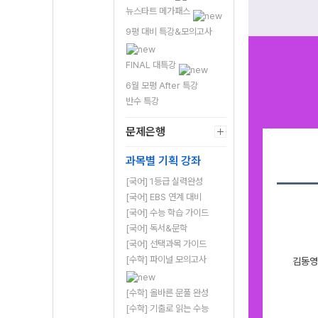
뉴스타트 메가패스
9평 대비 특강&모의고사
FINAL 대특강
6월 모평 After 특강
반수 특강
문제은행
과목별 기획 강좌
[국어] 1등급 실력완성
[국어] EBS 연계 대비
[국어] 수능 학습 가이드
[국어] 독서&문학
[국어] 선택과목 가이드
[수학] 파이널 모의고사
김동영
[수학] 올바른 문풀 완성
[수학] 기출로 읽는 수능