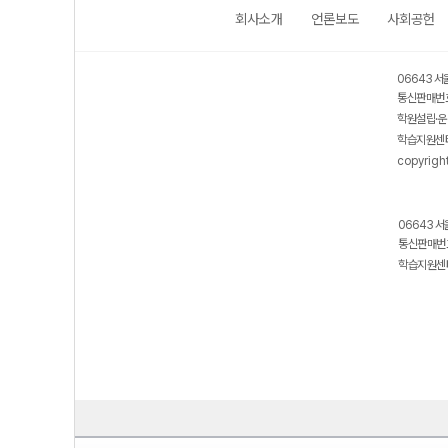
회사소개
언론보도
사회공헌
06643 서
통신판매번호
학원설립·운
학습지원센터
copyrigh
06643 서
통신판매번호
학습지원센터