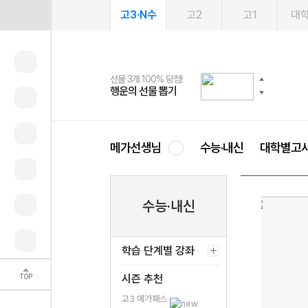
고3·N수
고2
고1
대
선물 3개 100% 당첨!
선물 100% 증정!
2027 러셀 단과
스마트러닝앱
메가패스
메가패스 수강생 무료혜택!
사회공헌 캠페인
행운의 선물 뽑기
메가스터디 X 올리브
강사 공개선발
설문 EVENT
3일 무료 체험권
메가클럽 멤버십
희망이룸 메가나눔
영
메가선생님
수능·내신
대학별고
수능·내신
학습 단계별 강좌
TOP
시즌 추천
고3 메가패스