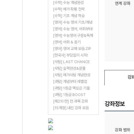
[수학] 수능 개념완성
연계 강좌
[수학] 메가 확통 전략
[수학] 기초 개념 학습
[영어] 수능 영어 기초/개념
[영어] 수능 영어, 어휘부터!
[영어] 수능영어 구문&독해
[영어] 어휘 & 듣기
[영어] 영어 교재 모음.ZIP
[한국사] 부담없이 시작!
[사탐] LAST CHANCE
[사탐] 실력완성&문풀
[사탐] 메가사탐 개념완성
강
[과탐] 개념부터 레벨업
[과탐] 1등급 핵심은 기출
[과탐] 1등급 BOOST
[제2외·한] 전 과목 강좌
강좌정보
[15개정] 내신 강좌 모음
강좌 범위