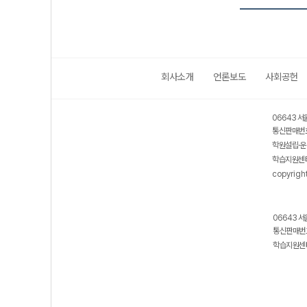
회사소개
언론보도
사회공헌
06643 서
통신판매번호
학원설립·운
학습지원센터
copyrigh
06643 서
통신판매번호
학습지원센터