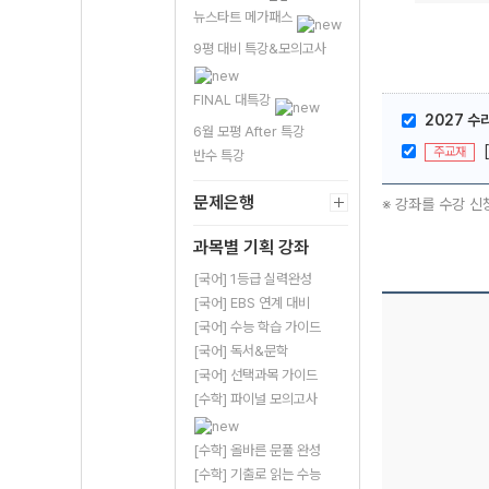
뉴스타트 메가패스
9평 대비 특강&모의고사
FINAL 대특강
2027 
6월 모평 After 특강
주교재
반수 특강
문제은행
※ 강좌를 수강 신
과목별 기획 강좌
[국어] 1등급 실력완성
[국어] EBS 연계 대비
[국어] 수능 학습 가이드
[국어] 독서&문학
[국어] 선택과목 가이드
[수학] 파이널 모의고사
[수학] 올바른 문풀 완성
[수학] 기출로 읽는 수능