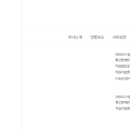
회사소개
언론보도
사회공헌
06643 서
통신판매번호
학원설립·운
학습지원센터
copyrigh
06643 서
통신판매번호
학습지원센터