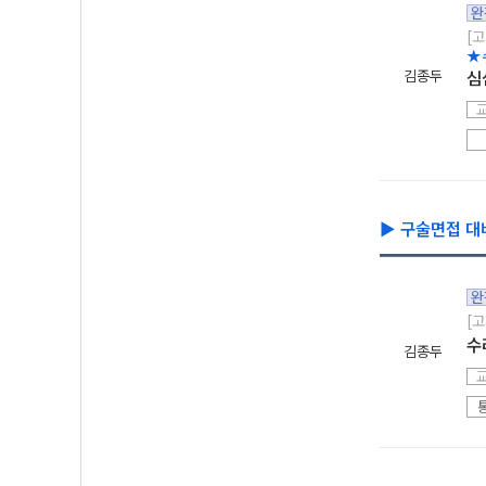
완
[고
★
김종두
심
▶ 구술면접 대
완
[
수
김종두