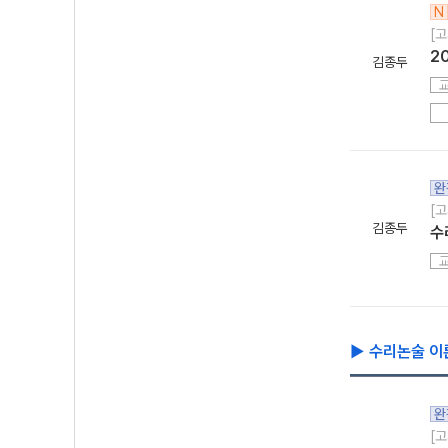
N
[고
2
김종두
완
[고
김종두
수
▶ 수리논술 이
완
[고