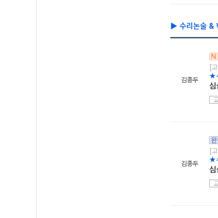
▶ 수리논술 &
N
[고
★
김종두
심
완
[고
★
김종두
심