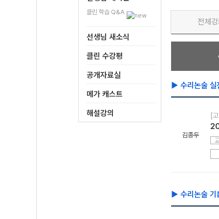
클린 학습 Q&A
전체강
선생님 새소식
클린 수강평
공개자료실
▶ 수리논술 실
메가 캐스트
해설강의
[고
2
김종두
▶ 수리논술 기