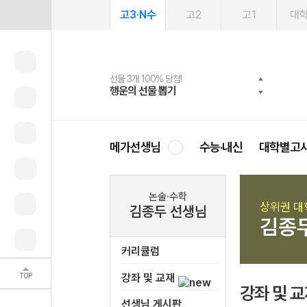
고3·N수
고2
고1
대
선물 3개 100% 당첨!
선물 100% 증정!
여름방학 스터디 캐시백
2027 러셀 단과
스마트러닝앱
메가패스
메가패스 수강생 무료혜택!
사회공헌 캠페인
행운의 선물 뽑기
메가스터디 X 올리브
메가런 썸머스쿨
강사 공개선발
설문 EVENT
3일 무료 체험권
메가클럽 멤버십
희망이룸 메가나눔
영
메가선생님
수능·내신
대학별고
논술·수학
상위권 대
김종두 선생님
김종
커리큘럼
TOP
강좌 및 교재
강좌 및 
선생님 게시판