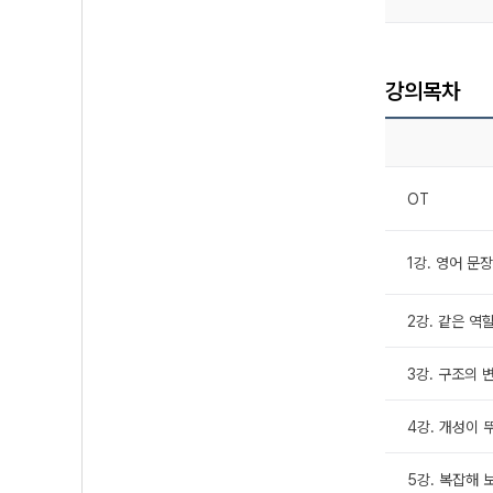
강의목차
OT
1강. 영어 문
2강. 같은 역
3강. 구조의 
4강. 개성이 
5강. 복잡해 