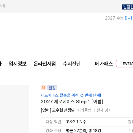
학생
알람
2027 수능
D-
프리미엄 
사
입시정보
온라인서점
수시진단
메가패스
EVEN
N
완강
제로베이스 탈출을 위한 첫 번째 단계!
2027 제로베이스 Step 1 [어법]
[영어] 고수현 선생님
커리큘럼
전체 강좌
대상 학년
고3·2·1·N수
강
강좌 구성
평균 22분씩, 총 18강
수