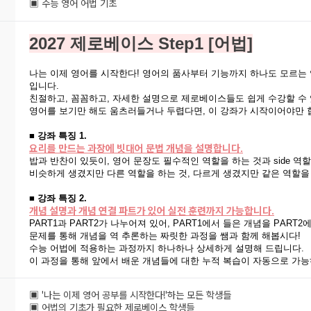
▣ 수능 영어 어법 기초
2027 제로베이스 Step1
[어법]
나는 이제 영어를 시작한다! 영어의 품사부터 기능까지 하나도 모르는
입니다.
친절하고, 꼼꼼하고, 자세한 설명으로 제로베이스들도 쉽게 수강할 수
영어를 보기만 해도 움츠러들거나 두렵다면, 이 강좌가 시작이어야만 
■ 강좌 특징 1.
요리를 만드는 과장에 빗대어 문법 개념을 설명합니다.
밥과 반찬이 있듯이, 영어 문장도 필수적인 역할을 하는 것과 side 역
비슷하게 생겼지만 다른 역할을 하는 것, 다르게 생겼지만 같은 역할을
■ 강좌 특징 2.
개념 설명과 개념 연결 파트가 있어 실전 훈련까지 가능합니다.
PART1과 P
ART2
가 나누어져 있어, P
ART
1에서 들은 개념을 P
ART
2
문제를 통해 개념을 역 추론하는 짜릿한 과정을 쌤과 함께 해봅시다!
수능 어법에 적용하는 과정까지 하나하나 상세하게 설명해 드립니다.
이 과정을 통해 앞에서 배운 개념들에 대한 누적 복습이 자동으로 가능
▣ '나는 이제 영어 공부를 시작한다!'하는 모든 학생들
▣ 어법의 기초가 필요한 제로베이스 학생들