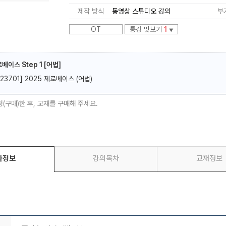
제작 방식
동영상 스튜디오 강의
부
OT
통강 맛보기
1
▼
베이스 Step 1 [어법]
메가스터디
[23701] 2025 제로베이스 (어법)
청(구매)한 후, 교재를 구매해 주세요.
좌정보
강의목차
교재정보