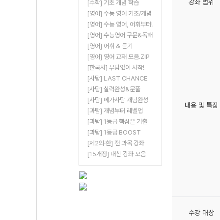
강좌 범위
[수학] 기초 개념 학습
[영어] 수능 영어 기초/개념
[영어] 수능 영어, 어휘부터!
[영어] 수능영어 구문&독해
[영어] 어휘 & 듣기
[영어] 영어 교재 모음.ZIP
[한국사] 부담없이 시작!
[사탐] LAST CHANCE
[사탐] 실력완성&문풀
[사탐] 메가사탐 개념완성
내용 및 특징
[과탐] 개념부터 레벨업
[과탐] 1등급 핵심은 기출
[과탐] 1등급 BOOST
[제2외·한] 전 과목 강좌
[15개정] 내신 강좌 모음
수강 대상