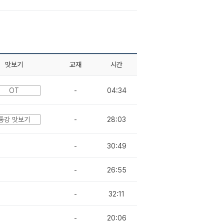
맛보기
교재
시간
OT
-
04:34
통강 맛보기
-
28:03
-
30:49
-
26:55
-
32:11
-
20:06