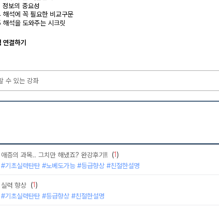
13 정보의 중요성
14 해석에 꼭 필요한 비교구문
15 해석을 도와주는 시크릿
념 연결하기
할 수 있는 강좌
(
1
)
애증의 과목.. 그치만 해냈죠? 완강후기!!
#기초실력탄탄 #노베도가능 #등급향상 #친절한설명
(
1
)
실력 향상
#기초실력탄탄 #등급향상 #친절한설명