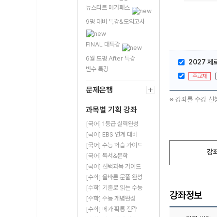
뉴스타트 메가패스
9평 대비 특강&모의고사
FINAL 대특강
6월 모평 After 특강
2027 제로
반수 특강
주교재
문제은행
※ 강좌를 수강 신
과목별 기획 강좌
[국어] 1등급 실력완성
[국어] EBS 연계 대비
[국어] 수능 학습 가이드
강
[국어] 독서&문학
[국어] 선택과목 가이드
[수학] 올바른 문풀 완성
[수학] 기출로 읽는 수능
강좌정보
[수학] 수능 개념완성
[수학] 메가 확통 전략