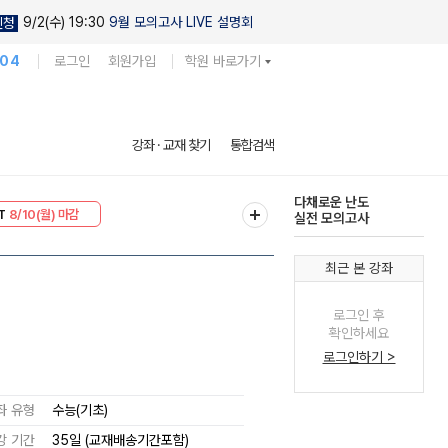
9/2(수) 19:30
9월 모의고사 LIVE 설명회
신청
104
로그인
회원가입
학원 바로가기
현우진의
강좌 · 교재 찾기
통합검색
킬링캠프 시즌1
30
8/10(월) 마감
다채로운 난도
T
8/10(월) 마감
실전 모의고사
최근 본 강좌
로그인 후
확인하세요
로그인하기 >
좌 유형
수능(기초)
강 기간
35일 (교재배송기간포함)