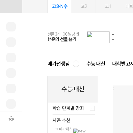
고3·N수
고2
고1
대
선물 3개 100% 당첨!
선물 100% 증정!
여름방학 스터디 캐시백
2027 러셀 단과
스마트러닝앱
메가패스
메가패스 수강생 무료혜택!
사회공헌 캠페인
행운의 선물 뽑기
메가스터디 X 올리브
메가런 썸머스쿨
강사 공개선발
설문 EVENT
3일 무료 체험권
메가클럽 멤버십
희망이룸 메가나눔
영
메가선생님
수능·내신
대학별고
수능·내신
학습 단계별 강좌
TOP
시즌 추천
고3 메가패스