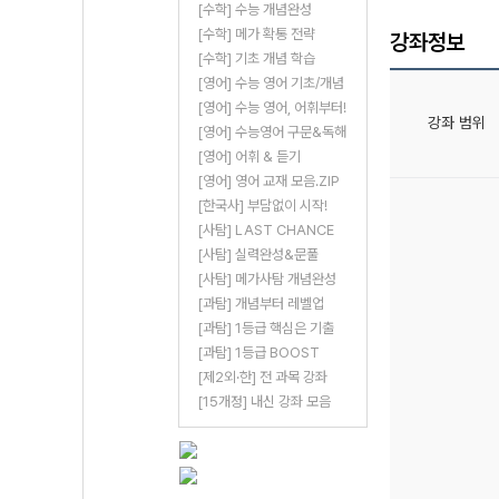
[수학] 수능 개념완성
[수학] 메가 확통 전략
강좌정보
[수학] 기초 개념 학습
[영어] 수능 영어 기초/개념
[영어] 수능 영어, 어휘부터!
강좌 범위
[영어] 수능영어 구문&독해
[영어] 어휘 & 듣기
[영어] 영어 교재 모음.ZIP
[한국사] 부담없이 시작!
[사탐] LAST CHANCE
[사탐] 실력완성&문풀
[사탐] 메가사탐 개념완성
[과탐] 개념부터 레벨업
[과탐] 1등급 핵심은 기출
[과탐] 1등급 BOOST
[제2외·한] 전 과목 강좌
[15개정] 내신 강좌 모음