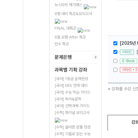
뉴스타트 메가패스
9평 대비 특강&모의고사
FINAL 대특강
6월 모평 After 특강
[2025년
반수 특강
비타민
문제은행
E-Book
과목별 기획 강좌
비타민 + E
[국어] 1등급 실력완성
[국어] EBS 연계 대비
※ 강좌를 수강 신
[국어] 수능 학습 가이드
[국어] 독서&문학
[국어] 선택과목 가이드
[수학] 파이널 모의고사
강
[수학] 올바른 문풀 완성
[수학] 기출로 읽는 수능