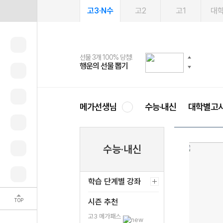
고3·N수
고2
고1
대
선물 3개 100% 당첨!
선물 100% 증정!
여름방학 스터디 캐시백
2027 러셀 단과
스마트러닝앱
메가패스
메가패스 수강생 무료혜택!
사회공헌 캠페인
행운의 선물 뽑기
메가스터디 X 올리브
메가런 썸머스쿨
강사 공개선발
설문 EVENT
3일 무료 체험권
메가클럽 멤버십
희망이룸 메가나눔
영
메가선생님
수능·내신
대학별고
수능·내신
학습 단계별 강좌
TOP
시즌 추천
고3 메가패스