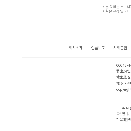
※ 본 강좌는 스트
※ 환불 규정 및 기
회사소개
언론보도
사회공헌
06643 서
통신판매번호
학원설립·운
학습지원센터
copyrigh
06643 서
통신판매번호
학습지원센터