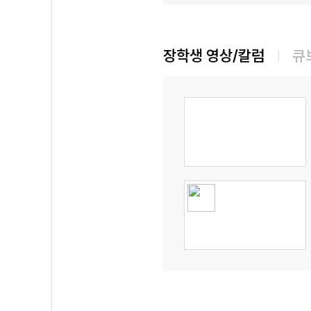
장학생 영상/칼럼
큐