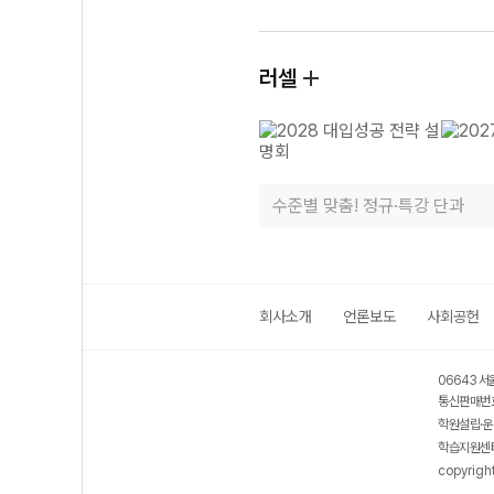
러셀
수준별 맞춤! 정규·특강 단과
회사소개
언론보도
사회공헌
06643 서
통신판매번호
학원설립·운
학습지원센터
copyrigh