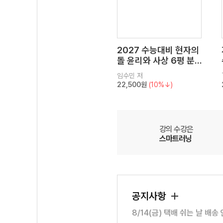
2027 수능대비 현자의
돌 윤리와 사상 6평 분
석서&EBS 수능완성 연
임수민
저
계 N제
22,500원
(10%↓)
강의 수강은
스마트러닝
공지사항
8/14(금) 택배 쉬는 날 배송