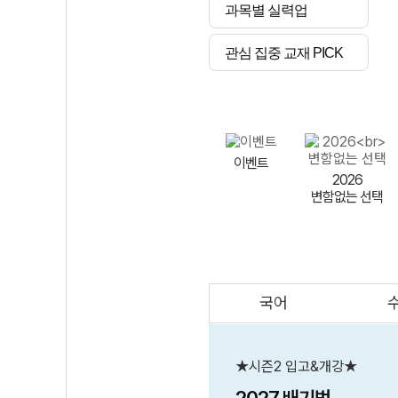
과목별 실력업
관심 집중 교재 PICK
이벤트
2026
변함없는 선택
국어
AI
스마트 매쓰
인테그랄/
큐브/김급식
★시즌2 입고&개강★