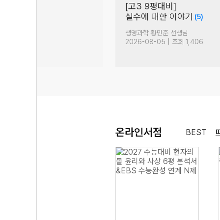
[고3 9평대비]
(237)
실수에 대한 이야기
(5)
생님
생명과학 황민준 선생님
| 조회 17,629
2026-08-05 | 조회 1,406
온라인서점
BEST