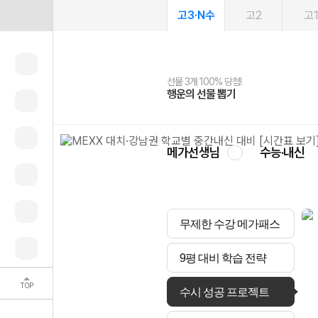
고3·N수
고2
고
선물 3개 100% 당첨!
선물 100% 증정!
여름방학 스터디 캐시백
2027 러셀 단과
스마트러닝앱
메가패스
메가패스 수강생 무료혜택!
사회공헌 캠페인
행운의 선물 뽑기
메가스터디 X 올리브
메가런 썸머스쿨
강사 공개선발
설문 EVENT
3일 무료 체험권
메가클럽 멤버십
희망이룸 메가나눔
영
메가선생님
수능·내신
무제한 수강 메가패스
9평 대비 학습 전략
TOP
수시 성공 프로젝트