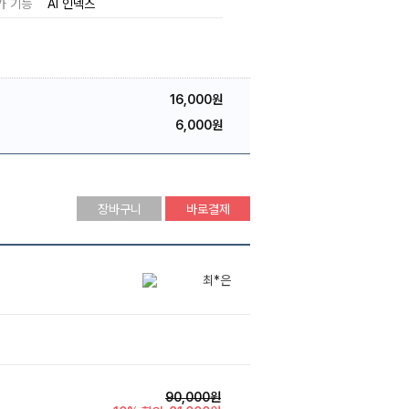
가 기능
AI 인덱스
16,000원
6,000원
장바구니
바로결제
최*은
지*석
최*아
90,000원