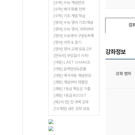
[수학] 수능 개념완성
[수학] 메가 확통 전략
[수학] 기초 개념 학습
[영어] 수능 영어 기초/개념
강
[영어] 수능 영어, 어휘부터!
[영어] 수능영어 구문&독해
[영어] 어휘 & 듣기
[영어] 영어 교재 모음.ZIP
강좌정보
[한국사] 부담없이 시작!
[사탐] LAST CHANCE
[사탐] 실력완성&문풀
강좌 범위
[사탐] 메가사탐 개념완성
[과탐] 개념부터 레벨업
[과탐] 1등급 핵심은 기출
[과탐] 1등급 BOOST
[제2외·한] 전 과목 강좌
[15개정] 내신 강좌 모음