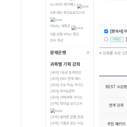
뉴스타트 메가패스
9평 대비 특강&모의고사
FINAL 대특강
[한국사] 
6월 모평 After 특강
비타민
반수 특강
문제은행
※ 강좌를 수강 신
과목별 기획 강좌
[국어] 1등급 실력완성
[국어] EBS 연계 대비
[국어] 수능 학습 가이드
BEST 수강평
[국어] 독서&문학
[국어] 선택과목 가이드
[수학] 파이널 모의고사
연계 강좌
[수학] 올바른 문풀 완성
[수학] 기출로 읽는 수능
추천 패키지