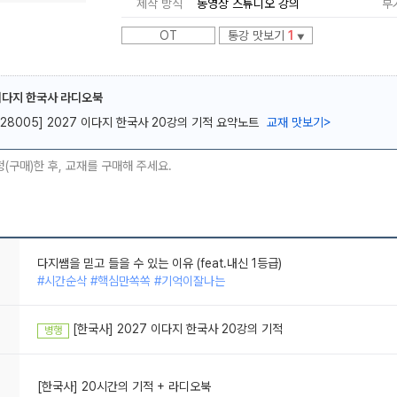
제작 방식
동영상 스튜디오 강의
부
OT
통강 맛보기
1
▼
이다지 한국사 라디오북
[28005] 2027 이다지 한국사 20강의 기적 요약노트
교재 맛보기
>
메가스터디
청(구매)한 후, 교재를 구매해 주세요.
다지쌤을 믿고 들을 수 있는 이유 (feat.내신 1등급)
#시간순삭 #핵심만쏙쏙 #기억이잘나는
매일매일 듣는 다지샘의 한국사 라디오북
#핵심만쏙쏙 #기억이잘나는 #꼼꼼한설명 #명쾌한해설
[한국사] 2027 이다지 한국사 20강의 기적
병행
다지쌤과 등급 향상 했다지
#핵심만쏙쏙 #노베도가능 #등급향상
[한국사] 20시간의 기적 + 라디오북