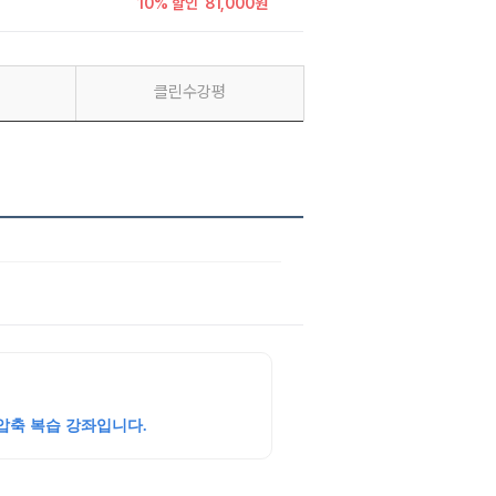
10% 할인
81,000원
클린수강평
압축 복습 강좌입니다.