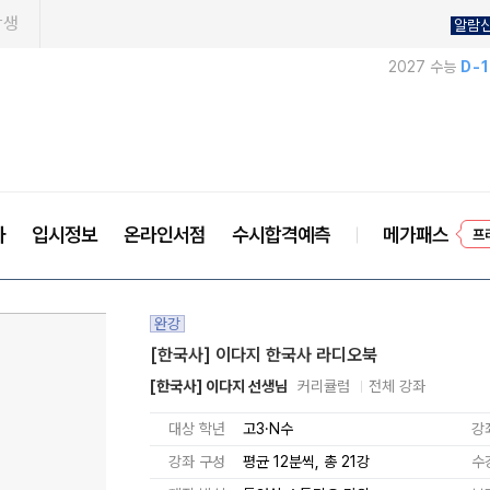
학생
알람
2027 수능
D-
사
입시정보
온라인서점
수시합격예측
메가패스
프
완강
[한국사] 이다지 한국사 라디오북
[한국사] 이다지 선생님
커리큘럼
전체 강좌
대상 학년
고3·N수
강
강좌 구성
평균 12분씩, 총 21강
수