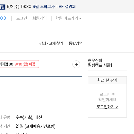
9/2(수) 19:30
9월 모의고사 LIVE 설명회
신청
103
로그인
회원가입
학원 바로가기
현우진의
강좌 · 교재 찾기
통합검색
킬링캠프 시즌1
EVENT
8/10(월) 마감
다채로운 난도
리미엄 30
8/10(월) 마감
실전 모의고사
최근 본 강좌
로그인 후
확인하세요
로그인하기 >
좌 유형
수능(기초), 내신
강 기간
21일 (교재배송기간포함)