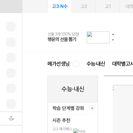
고3·N수
고2
고1
대
선물 3개 100% 당첨!
선물 100% 증정!
여름방학 스터디 캐시백
2027 러셀 단과
스마트러닝앱
메가패스
메가패스 수강생 무료혜택!
사회공헌 캠페인
행운의 선물 뽑기
메가스터디 X 올리브
메가런 썸머스쿨
강사 공개선발
설문 EVENT
3일 무료 체험권
메가클럽 멤버십
희망이룸 메가나눔
영
메가선생님
수능·내신
대학별고
수능·내신
학습 단계별 강좌
TOP
시즌 추천
고3 메가패스