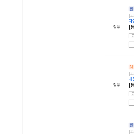
완
[고
다
장풍
[
N
[고
내
장풍
[
완
[고