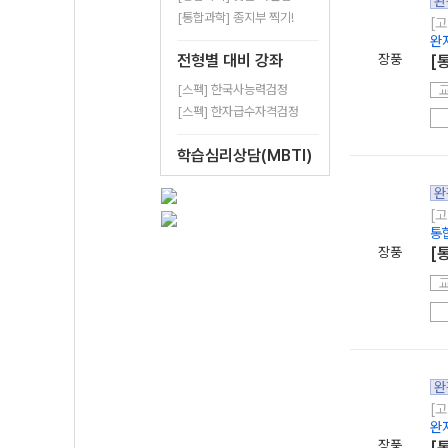
완
[통합과학] 종지부 찍기!
[고
완
전형별 대비 강좌
장풍
[
[스펙] 한국사능력검정
[스펙] 한자급수자격검정
학습심리상담(MBTI)
완
[고
통
장풍
[
완
[고
완
장풍
[