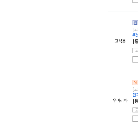
완
[고
#
고석용
[
N
[고
단
우마리아
[