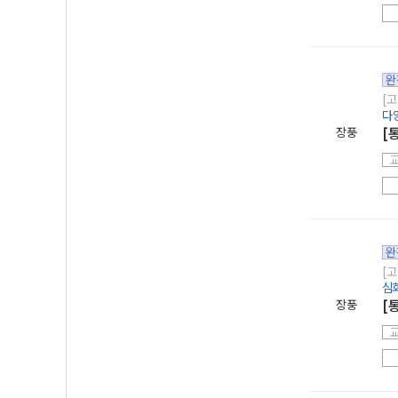
완
[고
다
장풍
[
완
[고
심
장풍
[