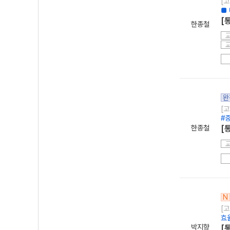
[고
■ 
[
한종철
완
[고
#
한종철
[
N
[고
효
박지향
[