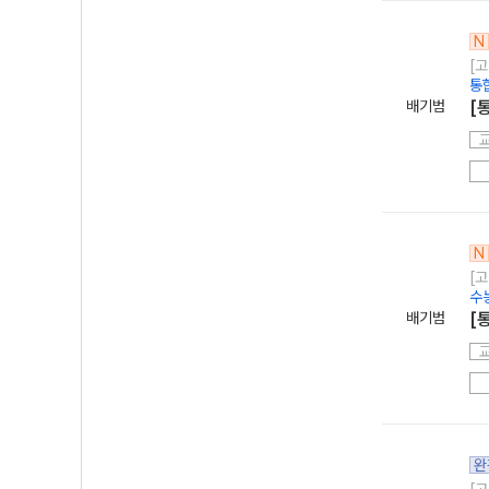
N
[고
통
배기범
[
N
[고
수
배기범
[
완