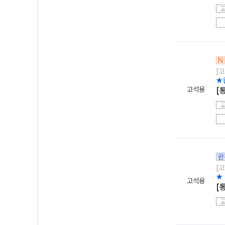
N
[고
★
고석용
[
완
[고
★
고석용
[