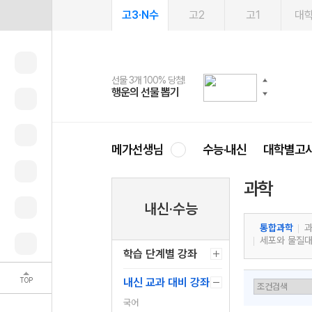
고3·N수
고2
고1
대
선물 3개 100% 당첨!
선물 100% 증정!
여름방학 스터디 캐시백
2027 러셀 단과
스마트러닝앱
메가패스
메가패스 수강생 무료혜택!
사회공헌 캠페인
행운의 선물 뽑기
메가스터디 X 올리브
메가런 썸머스쿨
강사 공개선발
설문 EVENT
3일 무료 체험권
메가클럽 멤버십
희망이룸 메가나눔
영
메가선생님
수능·내신
대학별고
과학
내신·수능
통합과학
세포와 물질
학습 단계별 강좌
TOP
내신 교과 대비 강좌
국어