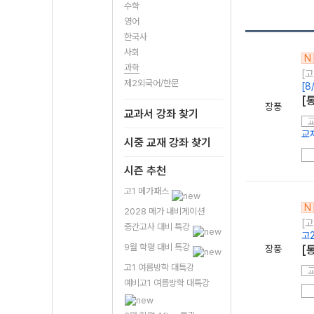
수학
영어
한국사
사회
N
과학
[고
제2외국어/한문
[
[
장풍
교과서 강좌 찾기
교
시중 교재 강좌 찾기
시즌 추천
고1 메가패스
N
2028 메가 내비게이션
[고
중간고사 대비 특강
고
9월 학평 대비 특강
장풍
[
고1 여름방학 대특강
예비고1 여름방학 대특강