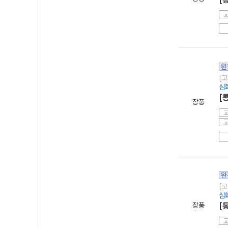
완
[고
심
[
장풍
완
[고
심
장풍
[