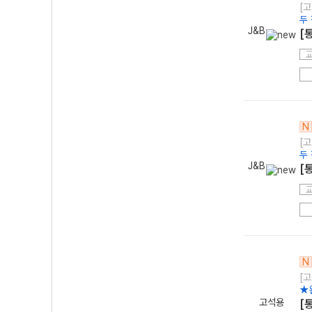
[고
두
J&B
[
N
[고
두
J&B
[
N
[고
★
고석용
[