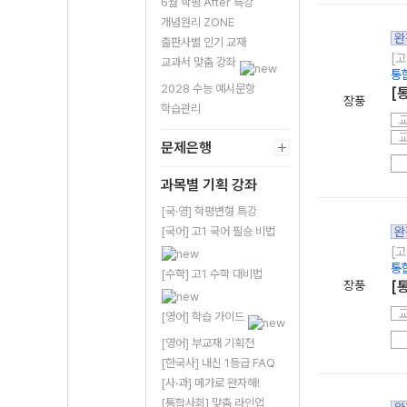
6월 학평 After 특강
개념원리 ZONE
완
출판사별 인기 교재
[고
교과서 맞춤 강좌
통
2028 수능 예시문항
[
장풍
학습관리
문제은행
과목별 기획 강좌
[국·영] 학평변형 특강
[국어] 고1 국어 필승 비법
완
[고
통
[수학] 고1 수학 대비법
장풍
[
[영어] 학습 가이드
[영어] 부교재 기획전
[한국사] 내신 1등급 FAQ
[사·과] 메가로 완자해!
[통합사회] 맞춤 라인업