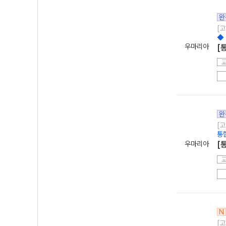
완
[고
◆
우마리아
[
완
[고
통
우마리아
[
N
[고