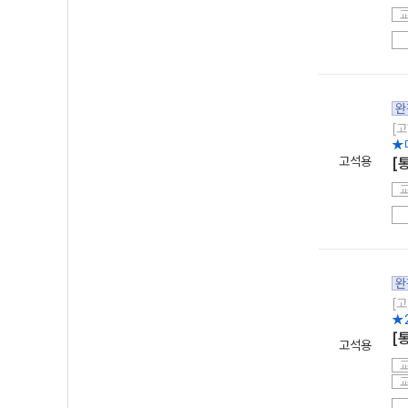
완
[고
★
고석용
[
완
[고
★
[
고석용