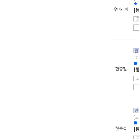
★
우마리아
[
완
[고
■ 
한종철
[
완
[고
■ 
한종철
[