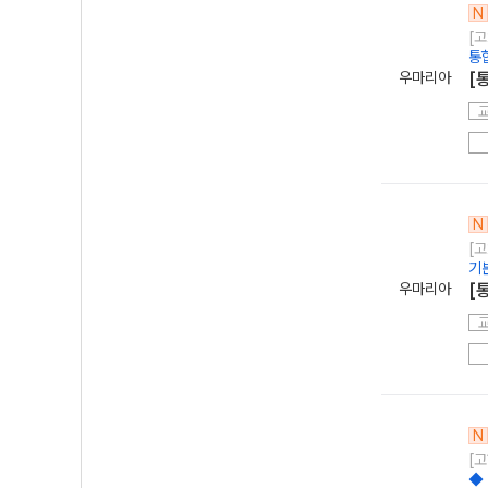
N
[고
통
우마리아
[
N
[고
기
우마리아
[
N
[고
◆