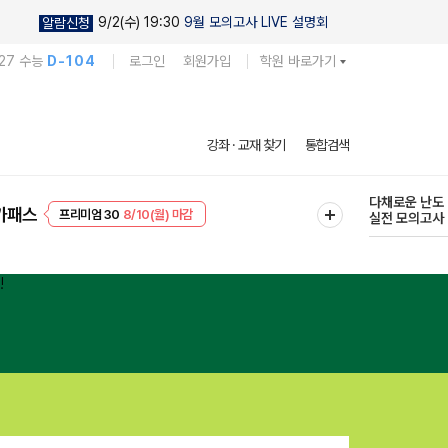
9/2(수) 19:30
9월 모의고사 LIVE 설명회
알람신청
27 수능
D-104
로그인
회원가입
학원 바로가기
현우진의
강좌 · 교재 찾기
통합검색
킬링캠프 시즌
다채로운 난도
프리미엄 30
8/10(월) 마감
가패스
실전 모의고사
EVENT
8/10(월) 마감