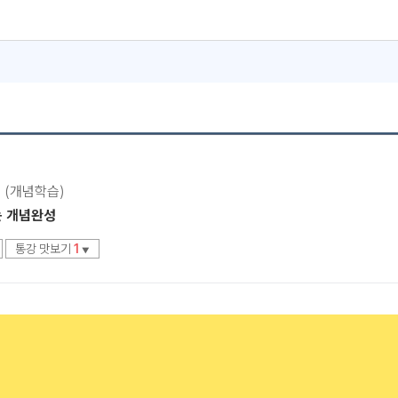
서도!
 (개념학습)
는 개념완성
통강 맛보기
1
▼