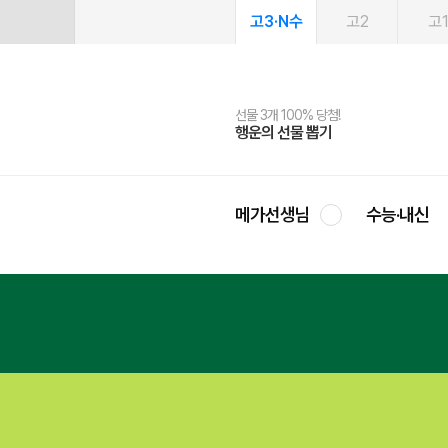
고3·N수
고2
고
선물 3개 100% 당첨!
선물 100% 증정!
여름방학 스터디 캐시백
2027 러셀 단과
스마트러닝앱
메가패스
메가패스 수강생 무료혜택!
사회공헌 캠페인
행운의 선물 뽑기
메가스터디 X 올리브
메가런 썸머스쿨
강사 공개선발
설문 EVENT
3일 무료 체험권
메가클럽 멤버십
희망이룸 메가나눔
영
메가선생님
수능·내신