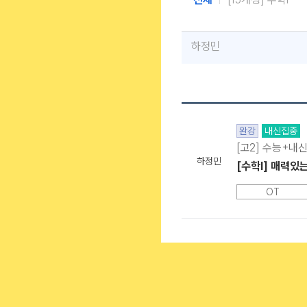
스마트러닝앱 & 모바일웹에
하정민
완강
내신집중
[고2] 수능+내신
하정민
[수학l] 매력있
OT