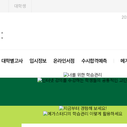
1
대학생
20
대학별고사
입시정보
온라인서점
수시합격예측
메