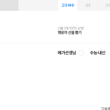
고3·N수
고2
고
선물 3개 100% 당첨!
선물 100% 증정!
여름방학 스터디 캐시백
2027 러셀 단과
스마트러닝앱
메가패스
메가패스 수강생 무료혜택!
사회공헌 캠페인
행운의 선물 뽑기
메가스터디 X 올리브
메가런 썸머스쿨
강사 공개선발
설문 EVENT
3일 무료 체험권
메가클럽 멤버십
희망이룸 메가나눔
영
메가선생님
수능·내신
를 봐도 이해가 안될 때
고등학