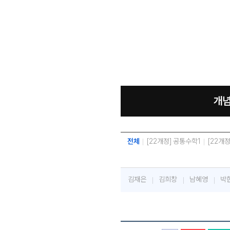
개념
전체
[22개정] 공통수학1
[22개
김재은
김희창
남혜영
박