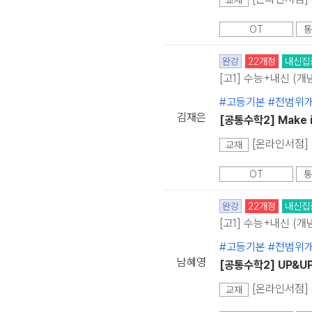
교재
OT
통
완강
22개정
내신집
[고1] 수능+내신 (개
#고등기본 #전범위
김재은
[공통수학2] Make 
[온라인서점] 
교재
OT
통
완강
22개정
내신집
[고1] 수능+내신 (개
#고등기본 #전범위
남혜영
[공통수학2] UP&U
[온라인서점] 
교재