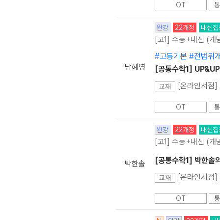
OT
통
완강
22개정
내신집
[고1] 수능+내신 (개
#고등기본 #전범위
남혜영
[공통수학1] UP&U
[온라인서점] 
교재
OT
통
완강
22개정
내신집
[고1] 수능+내신 (개
[공통수학1] 박한솔
박한솔
[온라인서점] 
교재
OT
통