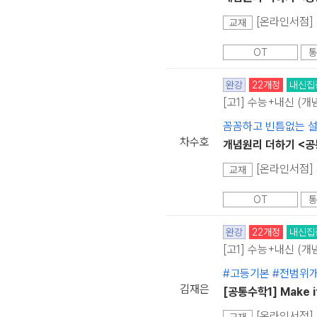
[온라인서점] 
교재
OT
통
완강
22개정
내신집
[고1] 수능+내신 (개
꼼꼼하고 빈틈없는 설
차수호
개념원리 더하기 <공
[온라인서점] 
교재
OT
통
완강
22개정
내신집
[고1] 수능+내신 (개
#고등기본 #전범위
김재은
[공통수학1] Make 
[온라인서점] 