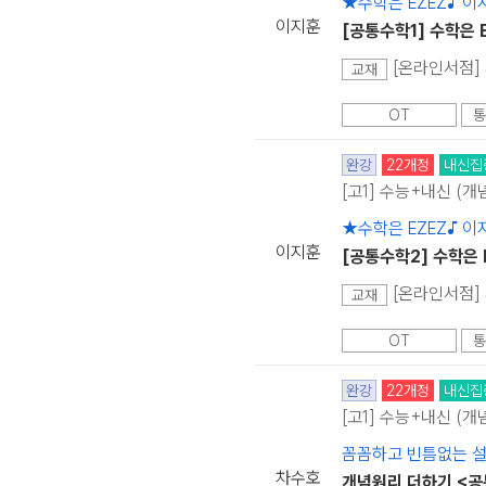
★수학은 EZEZ♪ 
이지훈
[공통수학1] 수학은 
[온라인서점] 
교재
OT
통
완강
22개정
내신집
[고1] 수능+내신 (개
★수학은 EZEZ♪ 
이지훈
[공통수학2] 수학은 
[온라인서점] 
교재
OT
통
완강
22개정
내신집
[고1] 수능+내신 (개
꼼꼼하고 빈틈없는 설
차수호
개념원리 더하기 <공