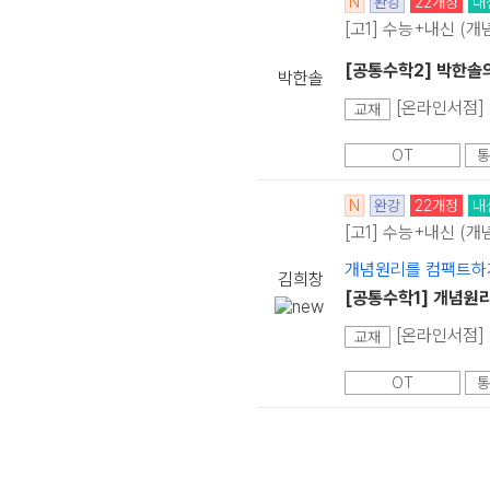
N
완강
22개정
내
[고1] 수능+내신 (개
[공통수학2] 박한솔
박한솔
[온라인서점] 
교재
OT
통
N
완강
22개정
내
[고1] 수능+내신 (개
개념원리를 컴팩트하
김희창
[공통수학1] 개념원리
[온라인서점] 
교재
OT
통