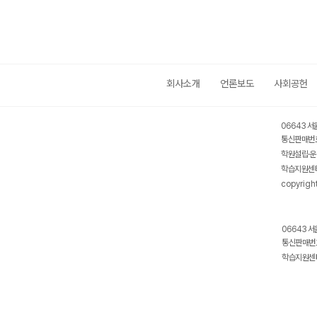
회사소개
언론보도
사회공헌
06643 서
통신판매번호
학원설립·운
학습지원센터
copyrigh
06643 서
통신판매번호
학습지원센터