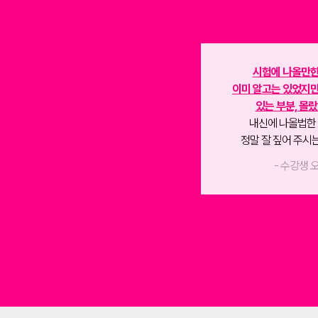
시험에 나올만한
시험 나올만한 부분 집어서
이미 알고는 있었지만
자세히 설명
해 주시고
있는 부분, 몰
문장마다 해석도 꼼꼼히 해주셔서
내신에 나올법한
내용이랑 문법 동시에 커버가 됐어요!
정말 잘 짚어 주시는
- 수강생 김*진 -
- 수강생 오