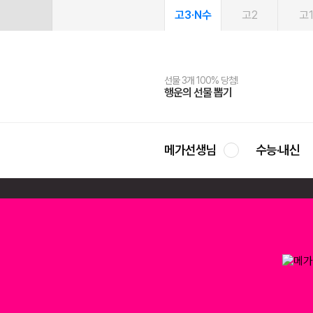
고3·N수
고2
고
선물 3개 100% 당첨!
선물 100% 증정!
여름방학 스터디 캐시백
2027 러셀 단과
스마트러닝앱
메가패스
메가패스 수강생 무료혜택!
사회공헌 캠페인
행운의 선물 뽑기
메가스터디 X 올리브
메가런 썸머스쿨
강사 공개선발
설문 EVENT
3일 무료 체험권
메가클럽 멤버십
희망이룸 메가나눔
영
메가선생님
수능·내신