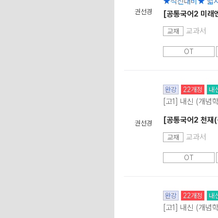
★직전대비★ 짧지
권선경
[공통국어2 미래엔]
교과서
교재
OT
완강
22개정
내
[고1] 내신 (개념
[공통국어2 천재(
권선경
교과서
교재
OT
완강
22개정
내
[고1] 내신 (개념