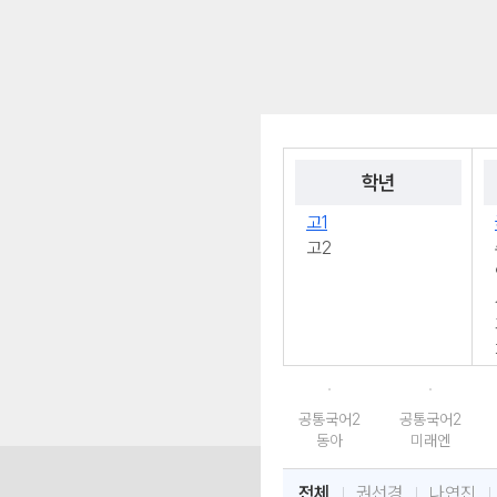
학년
고1
고2
공통국어2
공통국어2
동아
미래엔
전체
권선경
나연진