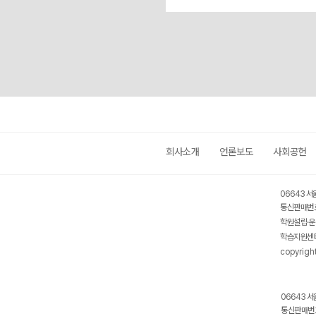
회사소개
언론보도
사회공헌
06643 서
통신판매번호
학원설립·운
학습지원센터
copyrigh
06643 서
통신판매번호