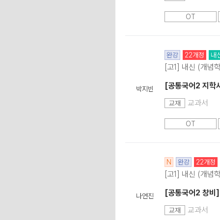
OT
완강
22개정
내
[고1] 내신 (개념
[공통국어2 지학
박지빈
교과서
교재
OT
N
완강
22개정
[고1] 내신 (개념
[공통국어2 창비
나연진
교과서
교재