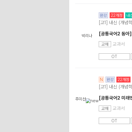
완강
22개정
내
[고1] 내신 (개념
[공통국어2 동아
박리나
교과서
교재
OT
N
완강
22개정
[고1] 내신 (개념
[공통국어2 미래엔
주미선
교과서
교재
OT