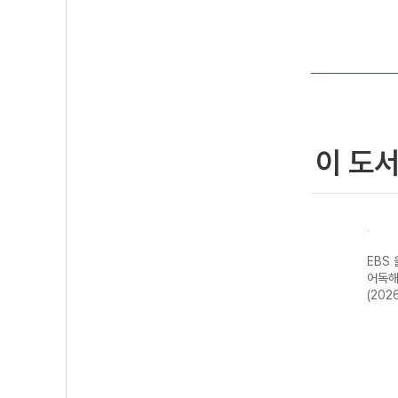
이 도
스 고
EBS 올림포스 공
EBS 올림포스 공
EBS 올림포스 영
EBS
영미
통국어2-22개정
통국어1-22개정
어독해 기본I
어독해
22개
(2026년용)
(2026년용)
(2026년용)
(202
용)