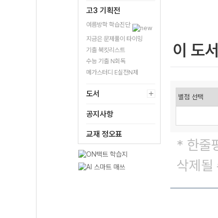
고3 기획전
여름방학 학습진단
지금은 문제풀이 타이밍
이 도
기출 북킷리스트
수능 기출 N회독
메가스터디 E실전N제
도서
공지사항
교재 정오표
* 한줄
삭제될 