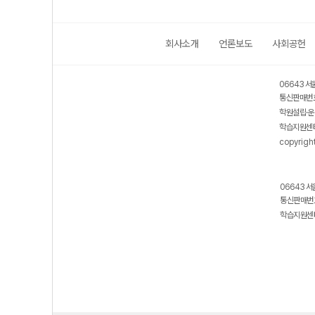
회사소개
언론보도
사회공헌
06643 서
통신판매번호
학원설립·운
학습지원센터
copyrigh
06643 서
통신판매번호
학습지원센터