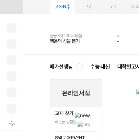
고3·N수
고2
고1
대
선물 3개 100% 당첨!
선물 100% 증정!
여름방학 스터디 캐시백
2027 러셀 단과
스마트러닝앱
메가패스
메가패스 수강생 무료혜택!
사회공헌 캠페인
행운의 선물 뽑기
메가스터디 X 올리브
메가런 썸머스쿨
강사 공개선발
설문 EVENT
3일 무료 체험권
메가클럽 멤버십
희망이룸 메가나눔
영
메가선생님
수능·내신
대학별고
온라인서점
교재 찾기
베스트 한줄평
TOP
8월 구매 EVENT