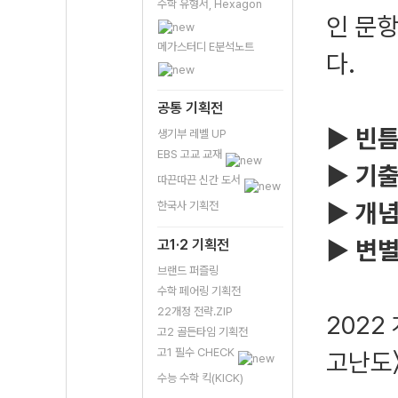
수학 유형서, Hexagon
인 문
메가스터디 E분석노트
다.
공통 기획전
▶ 빈틈
생기부 레벨 UP
EBS 고교 교재
▶ 기출
따끈따끈 신간 도서
▶ 개념
한국사 기획전
▶ 변별
고1·2 기획전
브랜드 퍼즐링
수학 페어링 기획전
22개정 전략.ZIP
2022
고2 골든타임 기획전
고1 필수 CHECK
고난도
수능 수학 킥(KICK)