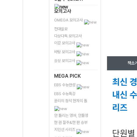
모의고사
OMEGA 모의고사
전대실모
다상다독 모의고사
이감 모의고사
바탕 모의고사
상상 모의고사
책소
MEGA PICK
최신 경
EBS 수능완성
내신 수
EBS 수능특강
윤리의 정석 현자의 돌
리즈
안 틀리는 영어, 안틀영
한 권 질주&한 판 승부
지인선 시리즈
단원별