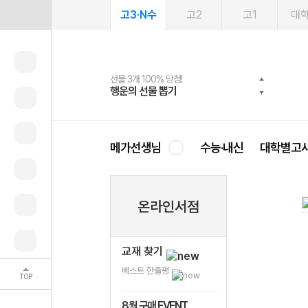
고3·N수
고2
고1
대
선물 3개 100% 당첨!
선물 100% 증정!
여름방학 스터디 캐시백
2027 러셀 단과
스마트러닝앱
메가패스
메가패스 수강생 무료혜택!
사회공헌 캠페인
행운의 선물 뽑기
메가스터디 X 올리브
메가런 썸머스쿨
강사 공개선발
설문 EVENT
3일 무료 체험권
메가클럽 멤버십
희망이룸 메가나눔
영
메가선생님
수능·내신
대학별고
온라인서점
교재 찾기
베스트 한줄평
TOP
8월 구매 EVENT