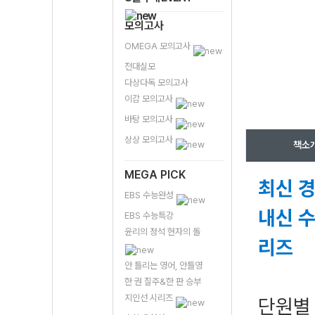
모의고사
OMEGA 모의고사
전대실모
다상다독 모의고사
이감 모의고사
바탕 모의고사
상상 모의고사
책소
MEGA PICK
최신 경
EBS 수능완성
내신 수
EBS 수능특강
윤리의 정석 현자의 돌
리즈
안 틀리는 영어, 안틀영
한 권 질주&한 판 승부
지인선 시리즈
단원별