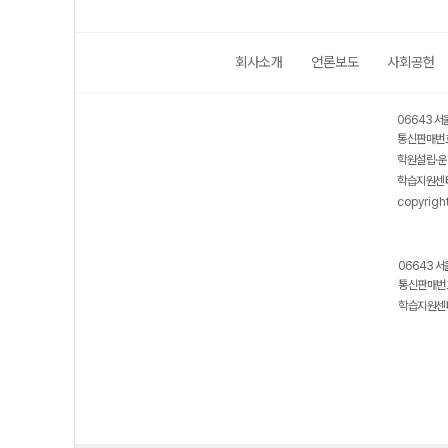
회사소개
언론보도
사회공헌
06643 서
통신판매번호
학원설립·운
학습지원센터
copyrigh
06643 서
통신판매번호
학습지원센터