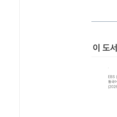
이 도
스 전
EBS 올림포스 독
EBS 올림포스 고
EBS 올림포스 공
EBS
평가
서와 작문-22개
급영어독해 영미
통국어2-22개정
통국어
영어
정 (2026년)
문학 읽기-22개
(2026년용)
(202
2026
정 (2026년용)