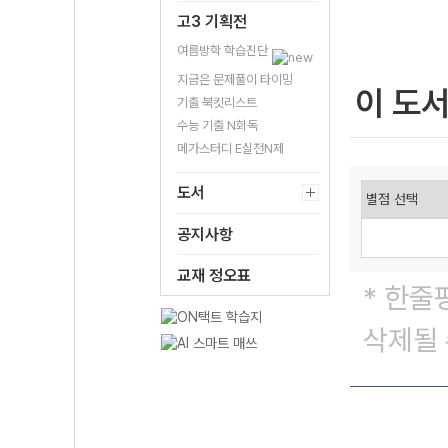
고3 기획전
여름방학 학습진단
지금은 문제풀이 타이밍
이 도
기출 북킷리스트
수능 기출 N회독
메가스터디 E실전N제
도서
공지사항
교재 정오표
* 한줄
삭제될 