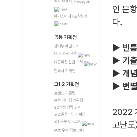
수학 유형서, Hexagon
인 문
메가스터디 E분석노트
다.
공통 기획전
▶ 빈틈
생기부 레벨 UP
EBS 고교 교재
▶ 기출
따끈따끈 신간 도서
▶ 개념
한국사 기획전
▶ 변별
고1·2 기획전
브랜드 퍼즐링
수학 페어링 기획전
22개정 전략.ZIP
2022
고2 골든타임 기획전
고1 필수 CHECK
고난도
수능 수학 킥(KICK)