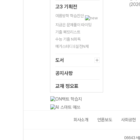
영어
정 (2026년)
문학 읽기-22개
(2026년용)
(202
고3 기획전
2026
정 (2026년용)
여름방학 학습진단
지금은 문제풀이 타이밍
기출 북킷리스트
수능 기출 N회독
메가스터디 E실전N제
도서
공지사항
교재 정오표
회사소개
언론보도
사회공헌
06643 서