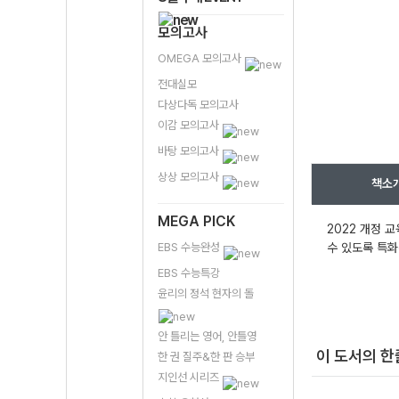
모의고사
OMEGA 모의고사
전대실모
다상다독 모의고사
이감 모의고사
바탕 모의고사
상상 모의고사
책소
MEGA PICK
2022 개정 
EBS 수능완성
수 있도록 특화
EBS 수능특강
윤리의 정석 현자의 돌
안 틀리는 영어, 안틀영
이 도서의 
한 권 질주&한 판 승부
지인선 시리즈