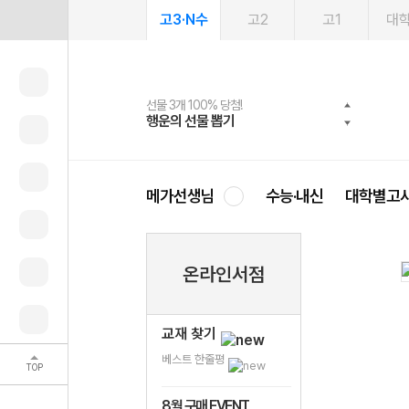
고3·N수
고2
고1
대
선물 3개 100% 당첨!
선물 100% 증정!
여름방학 스터디 캐시백
2027 러셀 단과
스마트러닝앱
메가패스
메가패스 수강생 무료혜택!
사회공헌 캠페인
행운의 선물 뽑기
메가스터디 X 올리브
메가런 썸머스쿨
강사 공개선발
설문 EVENT
3일 무료 체험권
메가클럽 멤버십
희망이룸 메가나눔
영
메가선생님
수능·내신
대학별고
온라인서점
교재 찾기
베스트 한줄평
TOP
8월 구매 EVENT