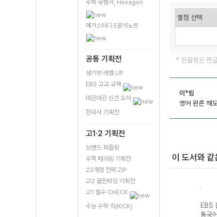
수학 유형서, Hexagon
메가스터디 E분석노트
공통 기획전
* 한줄평은 한
생기부 레벨 UP
EBS 고교 교재
이*림
따끈따끈 신간 도서
영어 완죤 해도
한국사 기획전
고1·2 기획전
브랜드 퍼즐링
이 도서와 같
수학 페어링 기획전
22개정 전략.ZIP
고2 골든타임 기획전
고1 필수 CHECK
스 전
EBS 올림포스 독
EBS 올림포스 고
EBS 올림포스 공
EBS
수능 수학 킥(KICK)
평가
서와 작문-22개
급영어독해 영미
통국어2-22개정
통국어