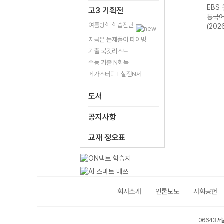
스 전
EBS 올림포스 독
EBS 올림포스 고
EBS 올림포스 공
EBS
고3 기획전
평가
서와 작문-22개
급영어독해 영미
통국어2-22개정
통국어
여름방학 학습진단
영어
정 (2026년)
문학 읽기-22개
(2026년용)
(202
2026
정 (2026년용)
지금은 문제풀이 타이밍
기출 북킷리스트
수능 기출 N회독
메가스터디 E실전N제
도서
공지사항
교재 정오표
회사소개
언론보도
사회공헌
06643 서