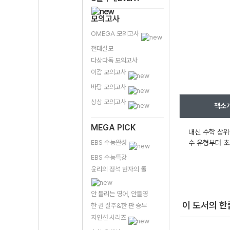
모의고사
OMEGA 모의고사
전대실모
다상다독 모의고사
이감 모의고사
바탕 모의고사
상상 모의고사
책소
MEGA PICK
내신 수학 상위
EBS 수능완성
수 유형부터 초
EBS 수능특강
윤리의 정석 현자의 돌
안 틀리는 영어, 안틀영
이 도서의 
한 권 질주&한 판 승부
지인선 시리즈