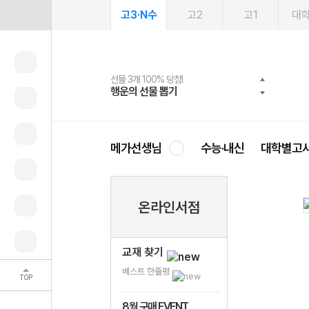
고3·N수
고2
고1
대
선물 3개 100% 당첨!
선물 100% 증정!
여름방학 스터디 캐시백
2027 러셀 단과
스마트러닝앱
메가패스
메가패스 수강생 무료혜택!
사회공헌 캠페인
행운의 선물 뽑기
메가스터디 X 올리브
메가런 썸머스쿨
강사 공개선발
설문 EVENT
3일 무료 체험권
메가클럽 멤버십
희망이룸 메가나눔
영
메가선생님
수능·내신
대학별고
온라인서점
교재 찾기
베스트 한줄평
TOP
8월 구매 EVENT