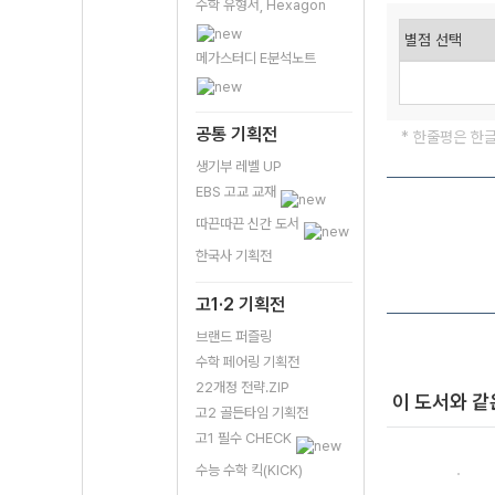
수학 유형서, Hexagon
메가스터디 E분석노트
공통 기획전
* 한줄평은 한
생기부 레벨 UP
EBS 고교 교재
따끈따끈 신간 도서
한국사 기획전
고1·2 기획전
브랜드 퍼즐링
수학 페어링 기획전
22개정 전략.ZIP
이 도서와 같
고2 골든타임 기획전
고1 필수 CHECK
수능 수학 킥(KICK)