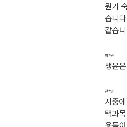
뭔가 
습니다
같습니
이*원
생윤은
전*영
시중에 
택과목
용들이