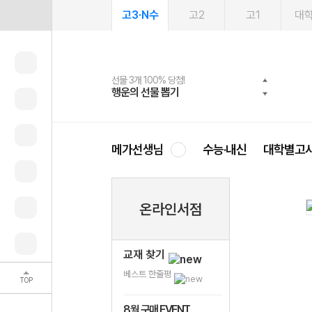
고3·N수
고2
고1
대
선물 3개 100% 당첨!
선물 100% 증정!
여름방학 스터디 캐시백
2027 러셀 단과
스마트러닝앱
메가패스
메가패스 수강생 무료혜택!
사회공헌 캠페인
행운의 선물 뽑기
메가스터디 X 올리브
메가런 썸머스쿨
강사 공개선발
설문 EVENT
3일 무료 체험권
메가클럽 멤버십
희망이룸 메가나눔
영
메가선생님
수능·내신
대학별고
온라인서점
교재 찾기
베스트 한줄평
TOP
8월 구매 EVENT