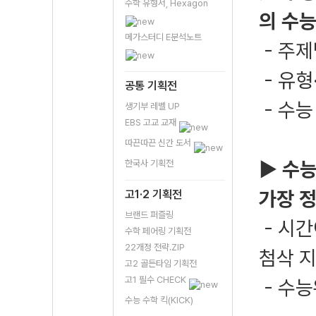
수학 유형서, Hexagon
의 수능
메가스터디 E분석노트
- 주제
- 유형
공통 기획전
- 수능
생기부 레벨 UP
EBS 고교 교재
따끈따끈 신간 도서
▶ 수능
한국사 기획전
가장 
고1·2 기획전
브랜드 퍼즐링
- 시간
수학 페어링 기획전
22개정 전략.ZIP
첨삭 
고2 골든타임 기획전
고1 필수 CHECK
- 수
수능 수학 킥(KICK)