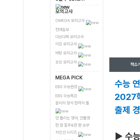
모의고사
OMEGA 모의고사
전대실모
다상다독 모의고사
이감 모의고사
바탕 모의고사
상상 모의고사
책소
MEGA PICK
수능 연
EBS 수능완성
2027
EBS 수능특강
윤리의 정석 현자의 돌
출제 
안 틀리는 영어, 안틀영
한 권 질주&한 판 승부
지인선 시리즈
▶ 수능