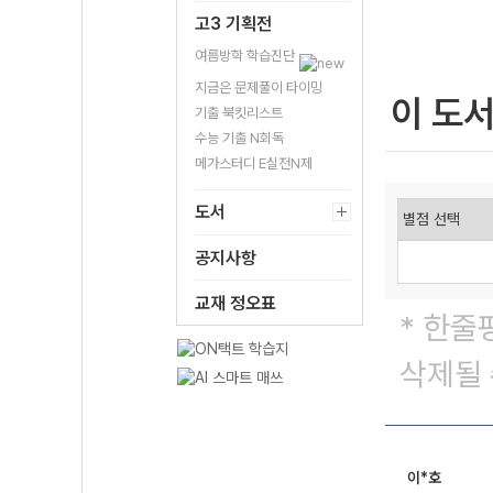
고3 기획전
여름방학 학습진단
지금은 문제풀이 타이밍
이 도
기출 북킷리스트
수능 기출 N회독
메가스터디 E실전N제
도서
공지사항
교재 정오표
* 한줄
삭제될 
이*호