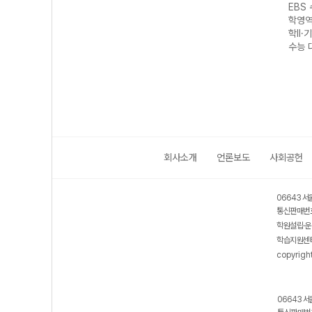
성 과
EBS 수능완성 제
EBS 수능완성 과
EBS 수능완성 제
EBS
생명
2외국어&한문영
학탐구영역 지구
2외국어&한문영
학영역
7 수
역 독일어I
과학II (2027 수
역 스페인어I
학II·
(2027 수능 대
능 대비)
(2027 수능 대
수능 
비)
비)
회사소개
언론보도
사회공헌
06643 서
통신판매번호
학원설립·운
학습지원센터
copyrigh
06643 서