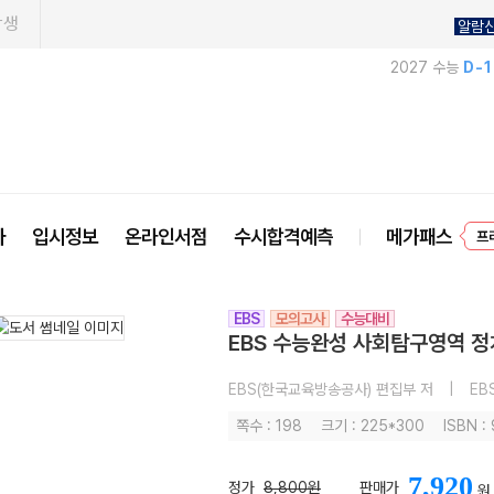
학생
알람
2027 수능
D-
프
사
입시정보
온라인서점
수시합격예측
메가패스
EBS
모의고사
수능대비
EBS 수능완성 사회탐구영역 정치
EBS(한국교육방송공사) 편집부 저
|
EB
쪽수 : 198
크기 : 225*300
ISBN :
7,920
정가
8,800원
판매가