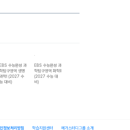
EBS 수능완성 과
EBS 수능완성 과
EBS 수능완성 제
EBS 수능완성 
학탐구영역 생명
학탐구영역 화학II
2외국어&한문영
회탐구영역 동아
과학I (2027 수
(2027 수능 대
역 중국어I
시아사 (2027 
능 대비)
비)
(2027 수능 대
능 대비)
비)
인정보처리방침
학습지원센터
메가스터디그룹 소개