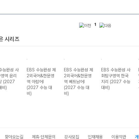
1
은 시리즈
 수능완성 사
EBS 수능완성 제
EBS 수능완성 제
EBS 수능완성 사
영역 윤리
2외국어&한문영
2외국어&한문영
회탐구영역 한국
 (2027
역 아랍어I
역 베트남어I
지리 (2027 수능
대비)
(2027 수능 대
(2027 수능 대
대비)
비)
비)
찾아오는길
제휴·단체문의
강사모집
인재채용
이용약관
개