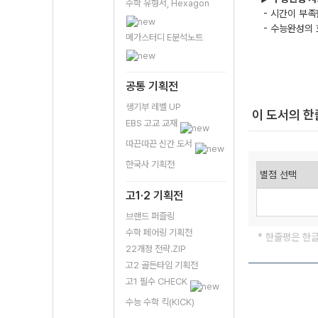
수학 유형서, Hexagon
- 시간이 부족
- 수능완성의 
메가스터디 E분석노트
공통 기획전
생기부 레벨 UP
이 도서의 
EBS 고교 교재
따끈따끈 신간 도서
한국사 기획전
고1·2 기획전
브랜드 퍼즐링
수학 페어링 기획전
* 한줄평은 한
22개정 전략.ZIP
고2 골든타임 기획전
고1 필수 CHECK
수능 수학 킥(KICK)