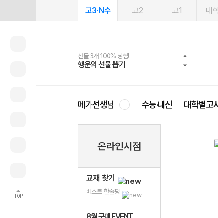
고3·N수
고2
고1
대
선물 3개 100% 당첨!
선물 100% 증정!
여름방학 스터디 캐시백
2027 러셀 단과
스마트러닝앱
메가패스
메가패스 수강생 무료혜택!
사회공헌 캠페인
행운의 선물 뽑기
메가스터디 X 올리브
메가런 썸머스쿨
강사 공개선발
설문 EVENT
3일 무료 체험권
메가클럽 멤버십
희망이룸 메가나눔
영
메가선생님
수능·내신
대학별고
온라인서점
교재 찾기
베스트 한줄평
TOP
8월 구매 EVENT