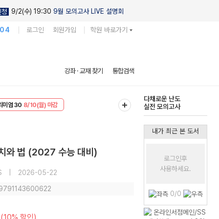
9/2(수) 19:30
9월 모의고사 LIVE 설명회
신청
104
로그인
회원가입
학원 바로가기
현우진의
강좌 · 교재 찾기
통합검색
킬링캠프 시즌1
리미엄 30
8/10(월) 마감
다채로운 난도
EVENT
8/10(월) 마감
실전 모의고사
내가 최근 본 도서
와 법 (2027 수능 대비)
로그인후
사용하세요.
S
|
2026-05-22
 9791143600622
0/0
(10% 할인)
원