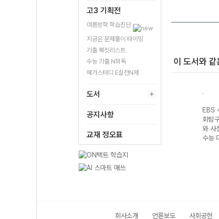
고3 기획전
여름방학 학습진단
지금은 문제풀이 타이밍
기출 북킷리스트
이 도서와 같
수능 기출 N회독
메가스터디 E실전N제
도서
성 과
EBS 수능완성 제
EBS 수능완성 수
EBS 수능완성 사
EBS
공지사항
지구
2외국어&한문영
학영역 수학I·수
회탐구영역 생활
회탐구
7 수
역 스페인어I
학II·기하 (2027
과 윤리 (2027
와 사상
교재 정오표
(2027 수능 대
수능 대비)
수능 대비)
수능 
비)
회사소개
언론보도
사회공헌