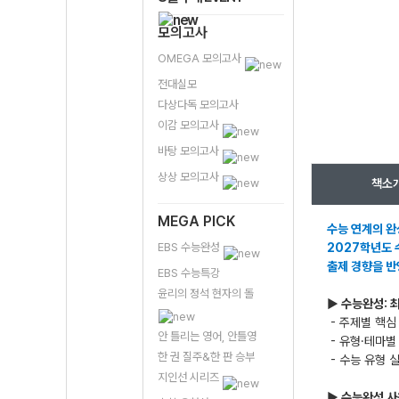
모의고사
OMEGA 모의고사
전대실모
다상다독 모의고사
이감 모의고사
바탕 모의고사
상상 모의고사
책소
MEGA PICK
수능 연계의 완
EBS 수능완성
2027학년도 
출제 경향을 반
EBS 수능특강
윤리의 정석 현자의 돌
▶ 수능완성: 
- 주제별 핵심
안 틀리는 영어, 안틀영
- 유형·테마별
한 권 질주&한 판 승부
- 수능 유형 
지인선 시리즈
▶ 수능완성 사