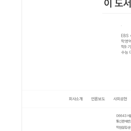
이 도
성 과
EBS 수능완성 제
EBS 수능완성 과
EBS 수능완성 제
EBS
생명
2외국어&한문영
학탐구영역 지구
2외국어&한문영
학영역
7 수
역 독일어I
과학II (2027 수
역 스페인어I
학II·
(2027 수능 대
능 대비)
(2027 수능 대
수능 
비)
비)
회사소개
언론보도
사회공헌
06643 서
통신판매번호
학원설립·운