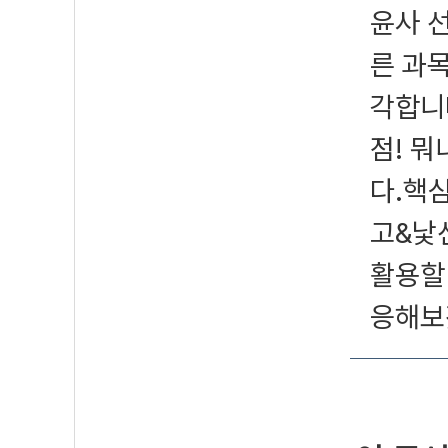
윤사 
른 과
각합니
점! 
다.핵
고&낯
활용할
응해보