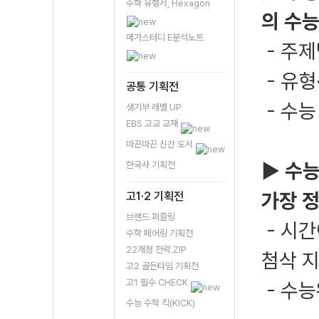
수학 유형서, Hexagon
의 수능
메가스터디 E분석노트
- 주제
- 유형
공통 기획전
- 수능
생기부 레벨 UP
EBS 고교 교재
따끈따끈 신간 도서
▶ 수능
한국사 기획전
가장 
고1·2 기획전
브랜드 퍼즐링
- 시간
수학 페어링 기획전
22개정 전략.ZIP
첨삭 
고2 골든타임 기획전
고1 필수 CHECK
- 수
수능 수학 킥(KICK)