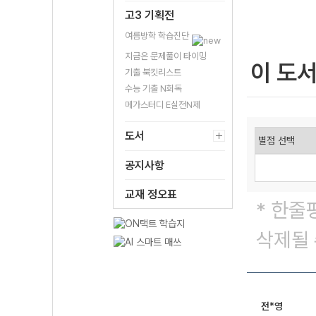
고3 기획전
여름방학 학습진단
지금은 문제풀이 타이밍
이 도
기출 북킷리스트
수능 기출 N회독
메가스터디 E실전N제
도서
공지사항
교재 정오표
* 한줄
삭제될 
전*영