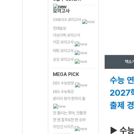
모의고사
OMEGA 모의고사
전대실모
다상다독 모의고사
이감 모의고사
바탕 모의고사
상상 모의고사
책소
MEGA PICK
수능 연
EBS 수능완성
2027
EBS 수능특강
윤리의 정석 현자의 돌
출제 
안 틀리는 영어, 안틀영
한 권 질주&한 판 승부
지인선 시리즈
▶ 수능