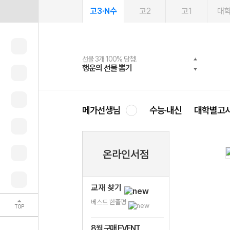
고3·N수
고2
고1
대
선물 3개 100% 당첨!
선물 100% 증정!
여름방학 스터디 캐시백
2027 러셀 단과
스마트러닝앱
메가패스
메가패스 수강생 무료혜택!
사회공헌 캠페인
행운의 선물 뽑기
메가스터디 X 올리브
메가런 썸머스쿨
강사 공개선발
설문 EVENT
3일 무료 체험권
메가클럽 멤버십
희망이룸 메가나눔
영
메가선생님
수능·내신
대학별고
온라인서점
교재 찾기
베스트 한줄평
TOP
8월 구매 EVENT