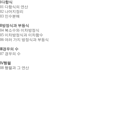
Ⅰ다항식
01 다항식의 연산
02 나머지정리
03 인수분해
Ⅱ방정식과 부등식
04 복소수와 이차방정식
05 이차방정식과 이차함수
06 여러 가지 방정식과 부등식
Ⅲ경우의 수
07 경우의 수
Ⅳ행렬
08 행렬과 그 연산