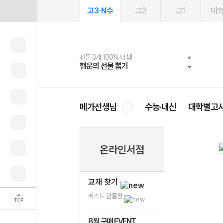
고3·N수
고2
고1
대
선물 3개 100% 당첨!
선물 100% 증정!
여름방학 스터디 캐시백
2027 러셀 단과
스마트러닝앱
메가패스
메가패스 수강생 무료혜택!
사회공헌 캠페인
행운의 선물 뽑기
메가스터디 X 올리브
메가런 썸머스쿨
강사 공개선발
설문 EVENT
3일 무료 체험권
메가클럽 멤버십
희망이룸 메가나눔
영
메가선생님
수능·내신
대학별고
온라인서점
교재 찾기
베스트 한줄평
TOP
8월 구매 EVENT