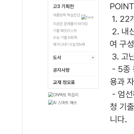
POINT
고3 기획전
여름방학 학습진단
1. 2
지금은 문제풀이 타이밍
2. 내
기출 북킷리스트
수능 기출 N회독
여 구
메가스터디 E실전N제
3. 고
도서
- 5종
공지사항
용과 
교재 정오표
- 엄선
청 기
니다.