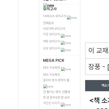
모의고사
OMEGA 모의고사
전대실모
다상다독 모의고사
이감 모의고사
바탕 모의고사
상상 모의고사
이 교재
MEGA PICK
장풍 -
EBS 수능완성
EBS 수능특강
윤리의 정석 현자의 돌
책소
안 틀리는 영어, 안틀영
한 권 질주&한 판 승부
<책 소
지인선 시리즈