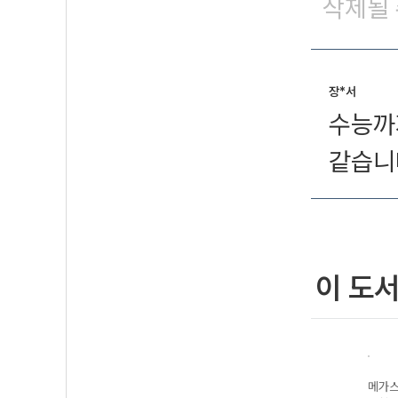
삭제될 
장*서
수능까
같습니
이 도
N제
메가스터디 N제
메가스터디 N제
메가스터디 N제
메가스