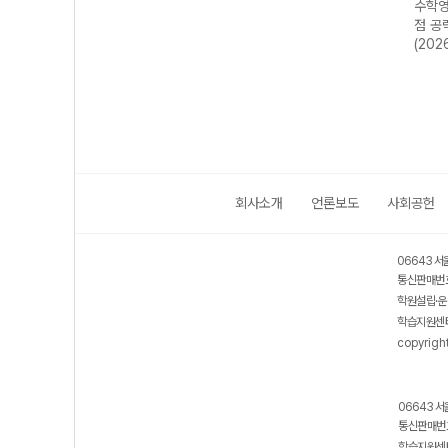
-22
지구과학 685
영어영역 어법·어
수학영역 수학I 4
수학영
년)
제-22개정
휘 222제 (2026
점 공략 190제
점 공
(2026년)
년용)
(2026년용)
(202
회사소개
언론보도
사회공헌
06643 서
통신판매번호
학원설립·운
학습지원센터
copyrigh
06643 서
통신판매번호
학습지원센터