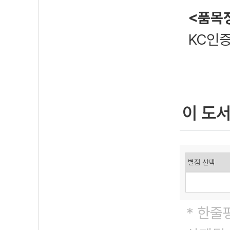
<품목
KC인
이 도
* 한줄