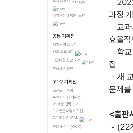
- 20
수학 유형서, Hexagon
과정 개
메가스터디 E분석노트
- 교과
공통 기획전
효율적
생기부 레벨 UP
- 학교
EBS 고교 교재
따끈따끈 신간 도서
집
한국사 기획전
- 새 
고1·2 기획전
문제를 
브랜드 퍼즐링
수학 페어링 기획전
22개정 전략.ZIP
고2 골든타임 기획전
<출판
고1 필수 CHECK
- (2
수능 수학 킥(KICK)