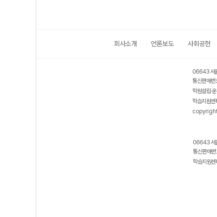
회사소개
언론보도
사회공헌
06643 서
통신판매번호
학원설립·운
학습지원센터
copyrigh
06643 서
통신판매번호
학습지원센터