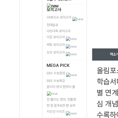
모의고사
OMEGA 모의고사
전대실모
다상다독 모의고사
이감 모의고사
바탕 모의고사
상상 모의고사
책소
MEGA PICK
올림포스
EBS 수능완성
학습서다
EBS 수능특강
윤리의 정석 현자의 돌
별 연
안 틀리는 영어, 안틀영
심 개념
한 권 질주&한 판 승부
지인선 시리즈
수록하