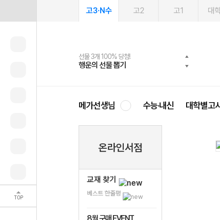
고3·N수
고2
고1
대
선물 3개 100% 당첨!
선물 100% 증정!
2027 러셀 단과
스마트러닝앱
메가패스
메가패스 수강생 무료혜택!
사회공헌 캠페인
행운의 선물 뽑기
메가스터디 X 올리브
강사 공개선발
설문 EVENT
3일 무료 체험권
메가클럽 멤버십
희망이룸 메가나눔
영
메가선생님
수능·내신
대학별고
온라인서점
교재 찾기
베스트 한줄평
TOP
8월 구매 EVENT