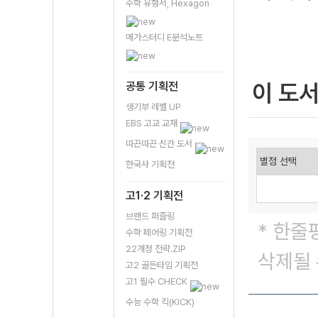
수학 유형서, Hexagon
메가스터디 E분석노트
이 도
공통 기획전
생기부 레벨 UP
EBS 고교 교재
따끈따끈 신간 도서
한국사 기획전
고1·2 기획전
브랜드 퍼즐링
* 한줄
수학 페어링 기획전
22개정 전략.ZIP
삭제될 
고2 골든타임 기획전
고1 필수 CHECK
수능 수학 킥(KICK)