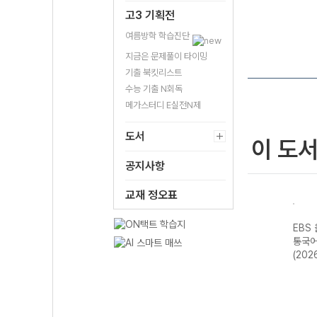
고3 기획전
여름방학 학습진단
지금은 문제풀이 타이밍
기출 북킷리스트
수능 기출 N회독
메가스터디 E실전N제
도서
이 도
공지사항
교재 정오표
스 전
EBS 올림포스 독
EBS 올림포스 고
EBS 올림포스 공
EBS
평가
서와 작문-22개
급영어독해 영미
통국어2-22개정
통국어
영어
정 (2026년)
문학 읽기-22개
(2026년용)
(202
2026
정 (2026년용)