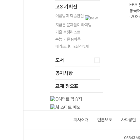
스 전
EBS 올림포스 독
EBS 올림포스 고
EBS 올림포스 공
EBS
고3 기획전
평가
서와 작문-22개
급영어독해 영미
통국어2-22개정
통국어
여름방학 학습진단
영어
정 (2026년)
문학 읽기-22개
(2026년용)
(202
2026
정 (2026년용)
지금은 문제풀이 타이밍
기출 북킷리스트
수능 기출 N회독
메가스터디 E실전N제
도서
공지사항
교재 정오표
회사소개
언론보도
사회공헌
06643 서