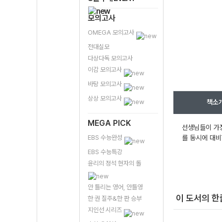
모의고사
OMEGA 모의고사
전대실모
다상다독 모의고사
이감 모의고사
바탕 모의고사
상상 모의고사
책소
MEGA PICK
선생님들이 가장
EBS 수능완성
를 동시에 대비
EBS 수능특강
윤리의 정석 현자의 돌
안 틀리는 영어, 안틀영
이 도서의 
한 권 질주&한 판 승부
지인선 시리즈