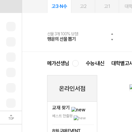
고3·N수
고2
고1
대
선물 3개 100% 당첨!
선물 100% 증정!
여름방학 스터디 캐시백
2027 러셀 단과
스마트러닝앱
메가패스
메가패스 수강생 무료혜택!
사회공헌 캠페인
행운의 선물 뽑기
메가스터디 X 올리브
메가런 썸머스쿨
강사 공개선발
설문 EVENT
3일 무료 체험권
메가클럽 멤버십
희망이룸 메가나눔
영
메가선생님
수능·내신
대학별고
온라인서점
교재 찾기
베스트 한줄평
TOP
8월 구매 EVENT