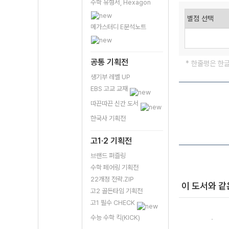
수학 유형서, Hexagon
메가스터디 E분석노트
공통 기획전
* 한줄평은 한
생기부 레벨 UP
EBS 고교 교재
따끈따끈 신간 도서
한국사 기획전
고1·2 기획전
브랜드 퍼즐링
수학 페어링 기획전
22개정 전략.ZIP
이 도서와 같
고2 골든타임 기획전
고1 필수 CHECK
수능 수학 킥(KICK)