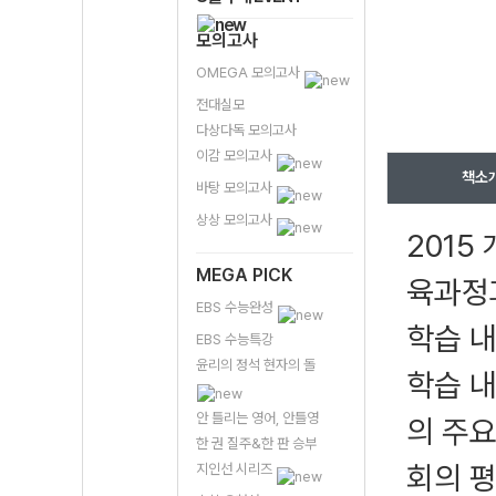
모의고사
OMEGA 모의고사
전대실모
다상다독 모의고사
이감 모의고사
책소
바탕 모의고사
상상 모의고사
2015
MEGA PICK
육과정
EBS 수능완성
학습 
EBS 수능특강
윤리의 정석 현자의 돌
학습 
안 틀리는 영어, 안틀영
의 주요
한 권 질주&한 판 승부
회의 평
지인선 시리즈