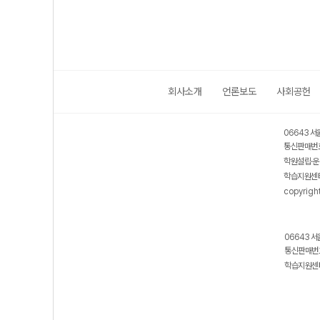
회사소개
언론보도
사회공헌
06643 서
통신판매번호
학원설립·운
학습지원센터
copyrigh
06643 서
통신판매번호
학습지원센터