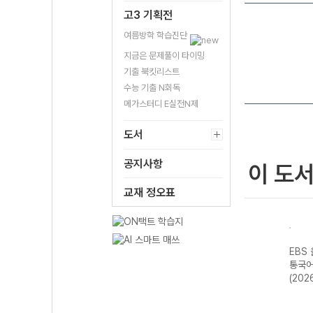
고3 기획전
여름방학 학습진단
지금은 문제풀이 타이밍
기출 북킷리스트
수능 기출 N회독
메가스터디 E실전N제
도서
공지사항
이 도
교재 정오표
스 전
EBS 올림포스 독
EBS 올림포스 고
EBS 올림포스 공
EBS
평가
서와 작문-22개
급영어독해 영미
통국어2-22개정
통국어
영어
정 (2026년)
문학 읽기-22개
(2026년용)
(202
2026
정 (2026년용)