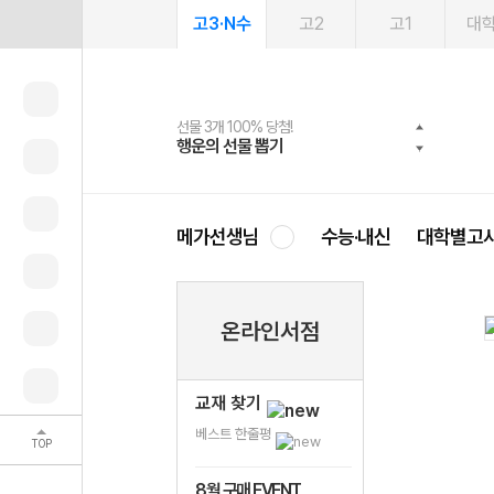
고3·N수
고2
고1
대
선물 3개 100% 당첨!
선물 100% 증정!
여름방학 스터디 캐시백
2027 러셀 단과
스마트러닝앱
메가패스
메가패스 수강생 무료혜택!
사회공헌 캠페인
행운의 선물 뽑기
메가스터디 X 올리브
메가런 썸머스쿨
강사 공개선발
설문 EVENT
3일 무료 체험권
메가클럽 멤버십
희망이룸 메가나눔
영
메가선생님
수능·내신
대학별고
온라인서점
교재 찾기
베스트 한줄평
TOP
8월 구매 EVENT