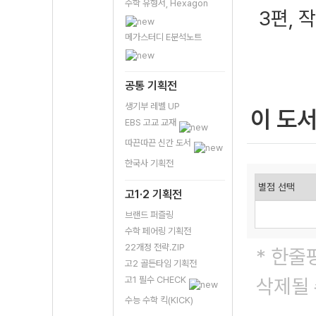
수학 유형서, Hexagon
3편, 
메가스터디 E분석노트
공통 기획전
생기부 레벨 UP
이 도
EBS 고교 교재
따끈따끈 신간 도서
한국사 기획전
고1·2 기획전
브랜드 퍼즐링
수학 페어링 기획전
22개정 전략.ZIP
* 한줄
고2 골든타임 기획전
고1 필수 CHECK
삭제될 
수능 수학 킥(KICK)