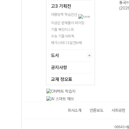
평가
서와 작문-22개
급영어독해 영미
통국어2-22개정
통국어
고3 기획전
영어
정 (2026년)
문학 읽기-22개
(2026년용)
(202
2026
정 (2026년용)
여름방학 학습진단
지금은 문제풀이 타이밍
기출 북킷리스트
수능 기출 N회독
메가스터디 E실전N제
도서
공지사항
교재 정오표
회사소개
언론보도
사회공헌
06643 서