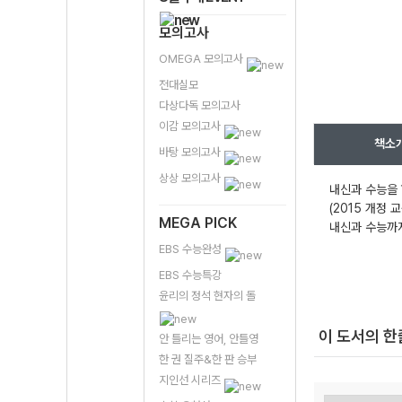
모의고사
OMEGA 모의고사
전대실모
다상다독 모의고사
이감 모의고사
책소
바탕 모의고사
상상 모의고사
내신과 수능을 
(2015 개정
MEGA PICK
내신과 수능까지
EBS 수능완성
EBS 수능특강
윤리의 정석 현자의 돌
이 도서의 
안 틀리는 영어, 안틀영
한 권 질주&한 판 승부
지인선 시리즈