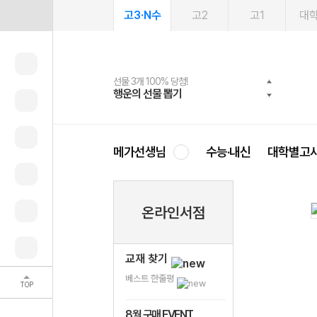
고3·N수
고2
고1
대
선물 3개 100% 당첨!
선물 100% 증정!
여름방학 스터디 캐시백
2027 러셀 단과
스마트러닝앱
메가패스
메가패스 수강생 무료혜택!
사회공헌 캠페인
행운의 선물 뽑기
메가스터디 X 올리브
메가런 썸머스쿨
강사 공개선발
설문 EVENT
3일 무료 체험권
메가클럽 멤버십
희망이룸 메가나눔
영
메가선생님
수능·내신
대학별고
온라인서점
교재 찾기
베스트 한줄평
TOP
8월 구매 EVENT