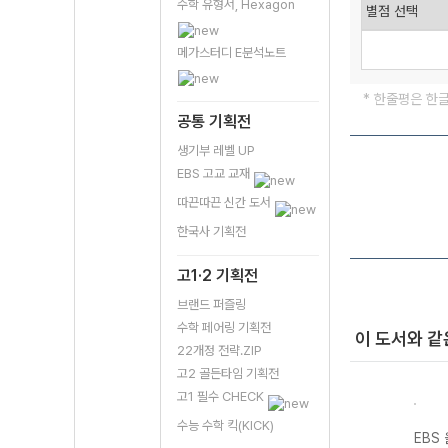
수학 유형서, Hexagon
메가스터디 E분석노트
* 한줄평은 한
공통 기획전
생기부 레벨 UP
EBS 고교 교재
따끈따끈 신간 도서
한국사 기획전
고1·2 기획전
브랜드 퍼즐링
수학 페어링 기획전
이 도서와 같
22개정 전략.ZIP
고2 골든타임 기획전
고1 필수 CHECK
수능 수학 킥(KICK)
스 전
EBS 올림포스 독
EBS 올림포스 고
EBS 올림포스 공
EBS