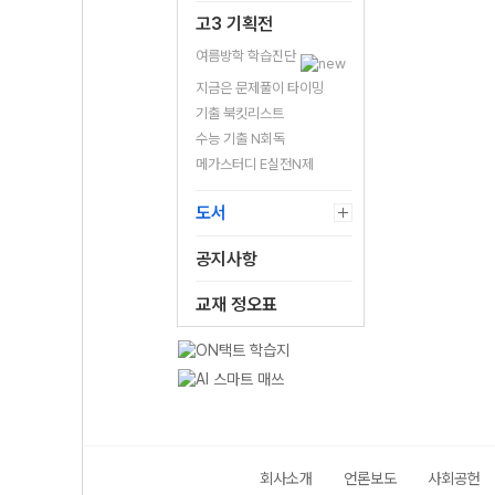
고3 기획전
여름방학 학습진단
지금은 문제풀이 타이밍
기출 북킷리스트
수능 기출 N회독
메가스터디 E실전N제
도서
공지사항
교재 정오표
회사소개
언론보도
사회공헌