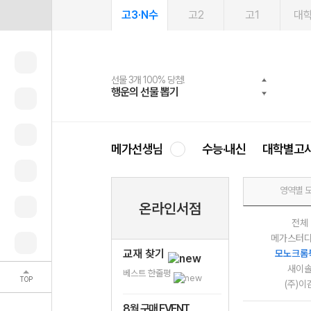
고3·N수
고2
고1
대
선물 3개 100% 당첨!
선물 100% 증정!
여름방학 스터디 캐시백
2027 러셀 단과
스마트러닝앱
메가패스
메가패스 수강생 무료혜택!
사회공헌 캠페인
행운의 선물 뽑기
메가스터디 X 올리브
메가런 썸머스쿨
강사 공개선발
설문 EVENT
3일 무료 체험권
메가클럽 멤버십
희망이룸 메가나눔
영
메가선생님
수능·내신
대학별고
영역별 
온라인서점
전체
메가스터
교재 찾기
모노크롬
새이
베스트 한줄평
TOP
(주)이
8월 구매 EVENT