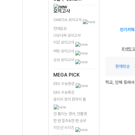
모의고사
OMEGA 모의고사
전대실모
인기키워
다상다독 모의고사
이감 모의고사
# 바탕 
바탕 모의고사
상상 모의고사
판매량순
MEGA PICK
학교, 단체 등에서
EBS 수능완성
EBS 수능특강
윤리의 정석 현자의 돌
안 틀리는 영어, 안틀영
한 권 질주&한 판 승부
지인선 시리즈