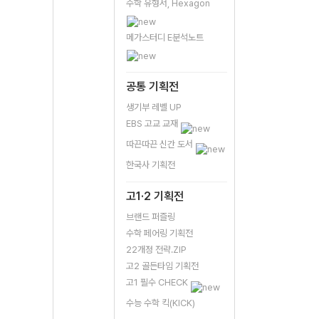
수학 유형서, Hexagon
메가스터디 E분석노트
공통 기획전
생기부 레벨 UP
EBS 고교 교재
따끈따끈 신간 도서
한국사 기획전
고1·2 기획전
브랜드 퍼즐링
수학 페어링 기획전
22개정 전략.ZIP
고2 골든타임 기획전
고1 필수 CHECK
수능 수학 킥(KICK)