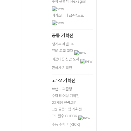
수학 유형서, Hexagon
메가스터디 E분석노트
공통 기획전
생기부 레벨 UP
EBS 고교 교재
따끈따끈 신간 도서
한국사 기획전
고1·2 기획전
브랜드 퍼즐링
수학 페어링 기획전
22개정 전략.ZIP
고2 골든타임 기획전
고1 필수 CHECK
수능 수학 킥(KICK)