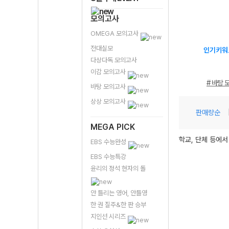
모의고사
OMEGA 모의고사
전대실모
인기키워
다상다독 모의고사
이감 모의고사
# 바탕 
바탕 모의고사
상상 모의고사
판매량순
MEGA PICK
학교, 단체 등에서
EBS 수능완성
EBS 수능특강
윤리의 정석 현자의 돌
안 틀리는 영어, 안틀영
한 권 질주&한 판 승부
지인선 시리즈