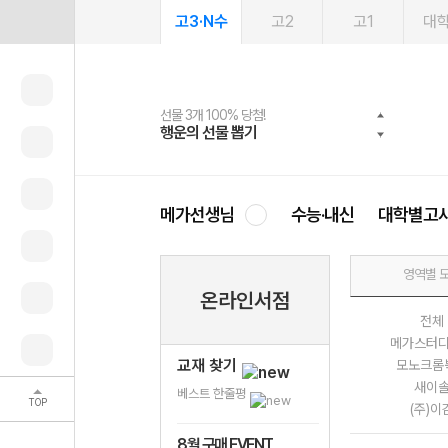
고3·N수
고2
고1
대
선물 3개 100% 당첨!
선물 100% 증정!
여름방학 스터디 캐시백
2027 러셀 단과
스마트러닝앱
메가패스
메가패스 수강생 무료혜택!
사회공헌 캠페인
행운의 선물 뽑기
메가스터디 X 올리브
메가런 썸머스쿨
강사 공개선발
설문 EVENT
3일 무료 체험권
메가클럽 멤버십
희망이룸 메가나눔
영
메가선생님
수능·내신
대학별고
영역별 
온라인서점
전체
메가스터
교재 찾기
모노크롬
새이
베스트 한줄평
TOP
(주)이
8월 구매 EVENT