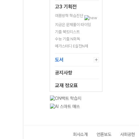
고3 기획전
여름방학 학습진단
지금은 문제풀이 타이밍
기출 북킷리스트
수능 기출 N회독
메가스터디 E실전N제
도서
공지사항
교재 정오표
회사소개
언론보도
사회공헌