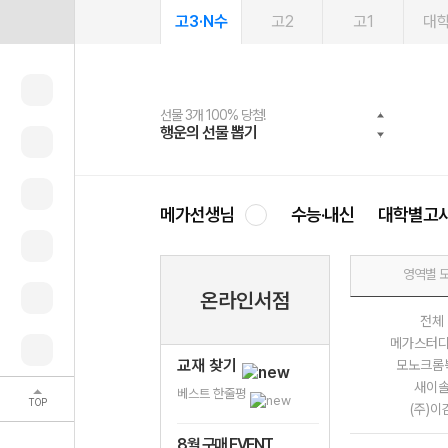
고3·N수
고2
고1
대
선물 3개 100% 당첨!
선물 100% 증정!
2027 러셀 단과
스마트러닝앱
메가패스
메가패스 수강생 무료혜택!
사회공헌 캠페인
행운의 선물 뽑기
메가스터디 X 올리브
강사 공개선발
설문 EVENT
3일 무료 체험권
메가클럽 멤버십
희망이룸 메가나눔
영
메가선생님
수능·내신
대학별고
영역별 
온라인서점
전체
메가스터
교재 찾기
모노크롬
새이
베스트 한줄평
TOP
(주)이
8월 구매 EVENT