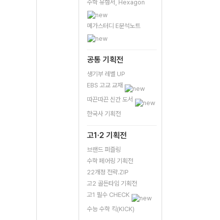
수학 유형서, Hexagon
메가스터디 E분석노트
공통 기획전
생기부 레벨 UP
EBS 고교 교재
따끈따끈 신간 도서
한국사 기획전
고1·2 기획전
브랜드 퍼즐링
수학 페어링 기획전
22개정 전략.ZIP
고2 골든타임 기획전
고1 필수 CHECK
수능 수학 킥(KICK)