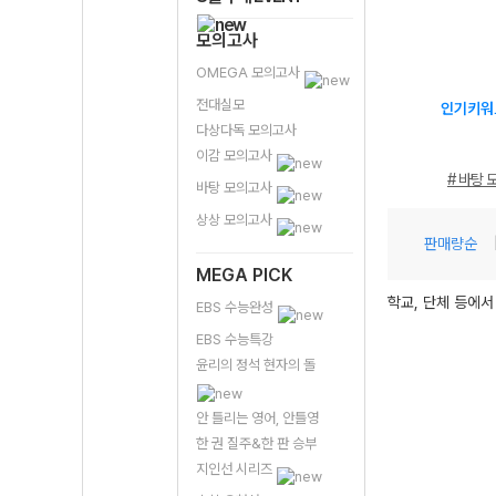
모의고사
OMEGA 모의고사
전대실모
인기키워
다상다독 모의고사
이감 모의고사
# 바탕 
바탕 모의고사
상상 모의고사
판매량순
MEGA PICK
학교, 단체 등에서
EBS 수능완성
EBS 수능특강
윤리의 정석 현자의 돌
안 틀리는 영어, 안틀영
한 권 질주&한 판 승부
지인선 시리즈