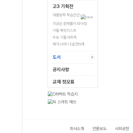
고3 기획전
여름방학 학습진단
지금은 문제풀이 타이밍
기출 북킷리스트
수능 기출 N회독
메가스터디 E실전N제
도서
공지사항
교재 정오표
회사소개
언론보도
사회공헌