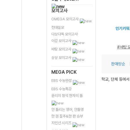
모의고사
OMEGA 모의고사
전대실모
인기키워
다상다독 모의고사
이감 모의고사
# 바탕 
바탕 모의고사
상상 모의고사
판매량순
MEGA PICK
학교, 단체 등에서
EBS 수능완성
EBS 수능특강
윤리의 정석 현자의 돌
안 틀리는 영어, 안틀영
한 권 질주&한 판 승부
지인선 시리즈