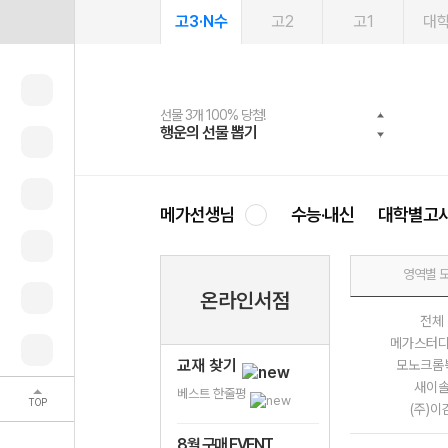
고3·N수
고2
고1
대
선물 3개 100% 당첨!
선물 100% 증정!
여름방학 스터디 캐시백
2027 러셀 단과
스마트러닝앱
메가패스
메가패스 수강생 무료혜택!
사회공헌 캠페인
행운의 선물 뽑기
메가스터디 X 올리브
메가런 썸머스쿨
강사 공개선발
설문 EVENT
3일 무료 체험권
메가클럽 멤버십
희망이룸 메가나눔
영
메가선생님
수능·내신
대학별고
영역별 
온라인서점
전체
메가스터
교재 찾기
모노크롬
새이
베스트 한줄평
TOP
(주)이
8월 구매 EVENT