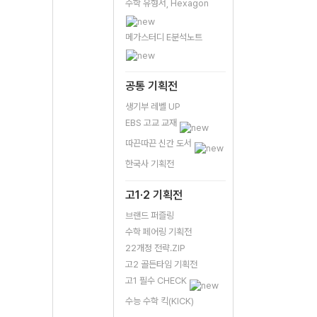
수학 유형서, Hexagon
메가스터디 E분석노트
공통 기획전
생기부 레벨 UP
EBS 고교 교재
따끈따끈 신간 도서
한국사 기획전
고1·2 기획전
브랜드 퍼즐링
수학 페어링 기획전
22개정 전략.ZIP
고2 골든타임 기획전
고1 필수 CHECK
수능 수학 킥(KICK)