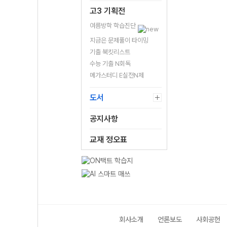
고3 기획전
여름방학 학습진단
지금은 문제풀이 타이밍
기출 북킷리스트
수능 기출 N회독
메가스터디 E실전N제
도서
공지사항
교재 정오표
회사소개
언론보도
사회공헌