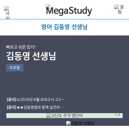
영어 김동영 선생님
빠르고 쉬운 암기!
김동영 선생님
프로필
[공지]
☆2026년 6월 모의고사 고3
기출 단어 자료☆가 찾아왔습니다!!!
[공지]
★★김동영쌤과 함께 실전의 기
준을 세우다★★
1
/
5