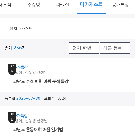
새소식
수강평
자료실
메가캐스트
공개특강
전체
256
개
10
분
47
공개특강
초
[영어] 김동영 선생님
고난도 주석 어휘 어원 분석 특강
등록일
2026-07-30
| 조회수 1,024
10
분
38
공개특강
초
[영어] 김동영 선생님
고난도 혼동어휘 어원 암기법