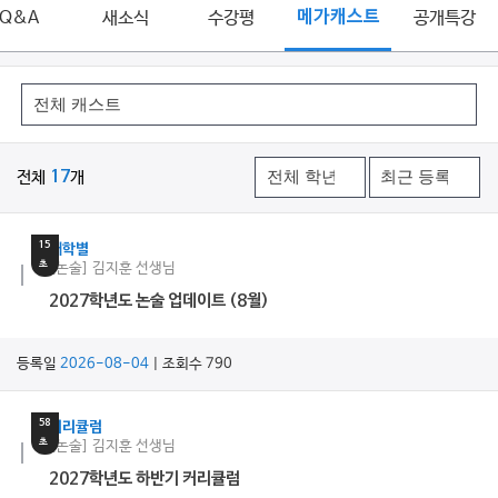
Q&A
새소식
수강평
메가캐스트
공개특강
전체
17
개
22
분
15
대학별
초
[논술] 김지훈 선생님
2027학년도 논술 업데이트 (8월)
등록일
2026-08-04
| 조회수 790
17
분
58
커리큘럼
초
[논술] 김지훈 선생님
2027학년도 하반기 커리큘럼