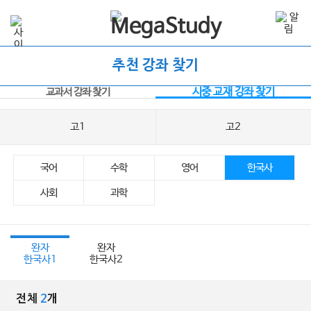
추천 강좌 찾기
시중 교재 강좌 찾기
교과서 강좌 찾기
고1
고2
국어
수학
영어
한국사
사회
과학
완자
완자
한국사1
한국사2
전체
2
개