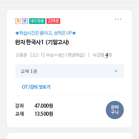
N
완
내신집중
22개정
★학습시간은 줄이고, 성적은 UP★
완자 한국사1 (기말고사)
고종훈
[고2·1] 수능+내신 (개념학습)
|
수강평
개
4
교재 1권
OT/강의 맛보기
강좌
47,000원
장바
구니
교재
13,500원