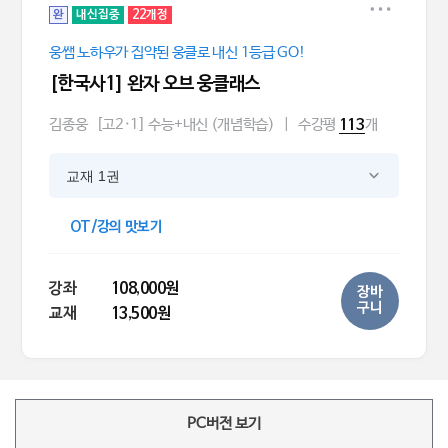
완
내신집중
22개정
웅쌤 노하우가 집약된 웅클로 내신 1등급 GO!
[한국사1] 완자 오브 웅클래스
김종웅
[고2·1] 수능+내신 (개념학습)
|
수강평
개
113
교재 1권
OT/강의 맛보기
강좌
108,000원
장바
구니
교재
13,500원
PC버전 보기