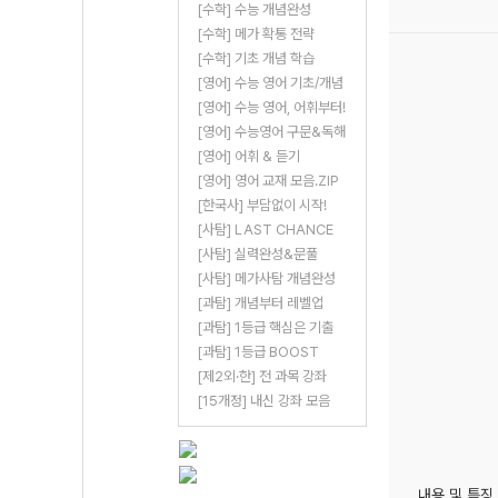
[수학] 수능 개념완성
[수학] 메가 확통 전략
[수학] 기초 개념 학습
[영어] 수능 영어 기초/개념
[영어] 수능 영어, 어휘부터!
[영어] 수능영어 구문&독해
[영어] 어휘 & 듣기
[영어] 영어 교재 모음.ZIP
[한국사] 부담없이 시작!
[사탐] LAST CHANCE
[사탐] 실력완성&문풀
[사탐] 메가사탐 개념완성
[과탐] 개념부터 레벨업
[과탐] 1등급 핵심은 기출
[과탐] 1등급 BOOST
[제2외·한] 전 과목 강좌
[15개정] 내신 강좌 모음
내용 및 특징