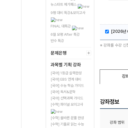
뉴스타트 메가패스
9평 대비 특강&모의고사
FINAL 대특강
[2026년 
6월 모평 After 특강
반수 특강
※ 강좌를 수강 신
문제은행
과목별 기획 강좌
[국어] 1등급 실력완성
강
[국어] EBS 연계 대비
[국어] 수능 학습 가이드
[국어] 독서&문학
[국어] 선택과목 가이드
강좌정보
[수학] 파이널 모의고사
[수학] 올바른 문풀 완성
강좌 범위
[수학] 기출로 읽는 수능