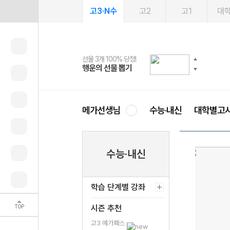
고3·N수
고2
고1
대
선물 3개 100% 당첨!
선물 100% 증정!
여름방학 스터디 캐시백
2027 러셀 단과
스마트러닝앱
메가패스
메가패스 수강생 무료혜택!
사회공헌 캠페인
행운의 선물 뽑기
메가스터디 X 올리브
메가런 썸머스쿨
강사 공개선발
설문 EVENT
3일 무료 체험권
메가클럽 멤버십
희망이룸 메가나눔
영
메가선생님
수능·내신
대학별고
수능·내신
학습 단계별 강좌
TOP
시즌 추천
고3 메가패스