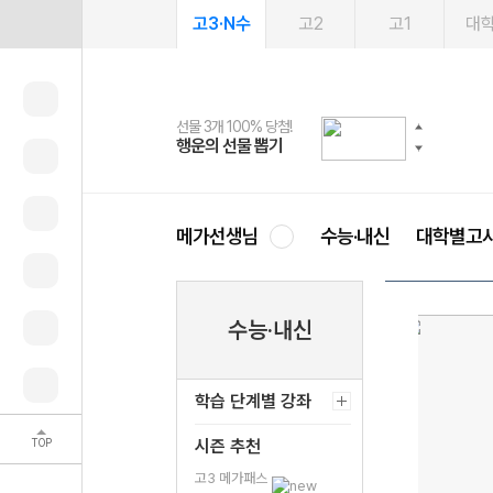
고3·N수
고2
고1
대
선물 3개 100% 당첨!
선물 100% 증정!
여름방학 스터디 캐시백
2027 러셀 단과
스마트러닝앱
메가패스
메가패스 수강생 무료혜택!
사회공헌 캠페인
행운의 선물 뽑기
메가스터디 X 올리브
메가런 썸머스쿨
강사 공개선발
설문 EVENT
3일 무료 체험권
메가클럽 멤버십
희망이룸 메가나눔
영
메가선생님
수능·내신
대학별고
수능·내신
학습 단계별 강좌
TOP
시즌 추천
고3 메가패스