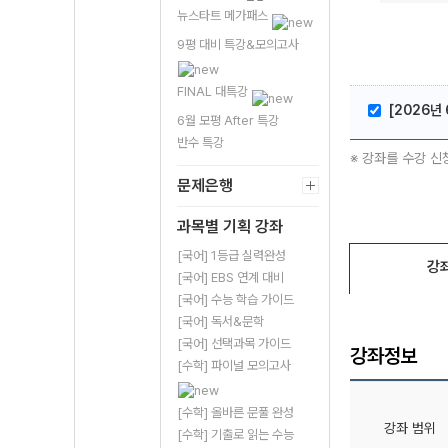
뉴스타트 메가패스
9평 대비 특강&모의고사
FINAL 대특강
[2026년 
6월 모평 After 특강
반수 특강
※ 강좌를 수강 신
문제은행
과목별 기획 강좌
[국어] 1등급 실력완성
강
[국어] EBS 연계 대비
[국어] 수능 학습 가이드
[국어] 독서&문학
[국어] 선택과목 가이드
강좌정보
[수학] 파이널 모의고사
[수학] 올바른 문풀 완성
강좌 범위
[수학] 기출로 읽는 수능