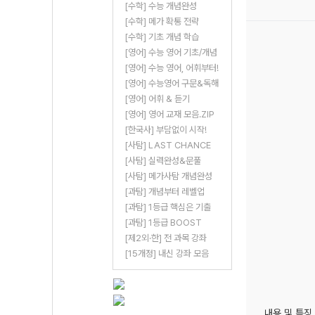
[수학] 수능 개념완성
[수학] 메가 확통 전략
[수학] 기초 개념 학습
[영어] 수능 영어 기초/개념
[영어] 수능 영어, 어휘부터!
[영어] 수능영어 구문&독해
[영어] 어휘 & 듣기
[영어] 영어 교재 모음.ZIP
[한국사] 부담없이 시작!
[사탐] LAST CHANCE
[사탐] 실력완성&문풀
[사탐] 메가사탐 개념완성
[과탐] 개념부터 레벨업
[과탐] 1등급 핵심은 기출
[과탐] 1등급 BOOST
[제2외·한] 전 과목 강좌
[15개정] 내신 강좌 모음
내용 및 특징