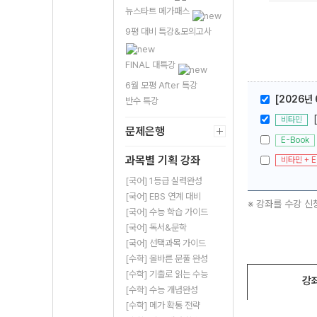
뉴스타트 메가패스
9평 대비 특강&모의고사
FINAL 대특강
6월 모평 After 특강
[2026년
반수 특강
비타민
문제은행
E-Book
과목별 기획 강좌
비타민 + E
[국어] 1등급 실력완성
[국어] EBS 연계 대비
※ 강좌를 수강 신
[국어] 수능 학습 가이드
[국어] 독서&문학
[국어] 선택과목 가이드
[수학] 올바른 문풀 완성
[수학] 기출로 읽는 수능
강
[수학] 수능 개념완성
[수학] 메가 확통 전략