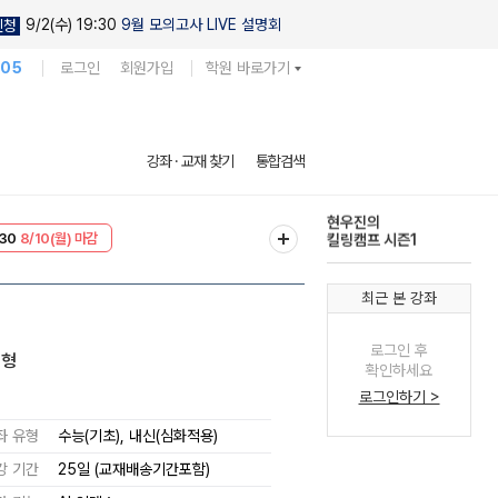
9/2(수) 19:30
9월 모의고사 LIVE 설명회
신청
105
로그인
회원가입
학원 바로가기
현우진의
강좌 · 교재 찾기
통합검색
킬링캠프 시즌1
30
8/10(월) 마감
다채로운 난도
T
8/10(월) 마감
실전 모의고사
최근 본 강좌
로그인 후
변형
확인하세요
로그인하기 >
좌 유형
수능(기초), 내신(심화적용)
강 기간
25일 (교재배송기간포함)