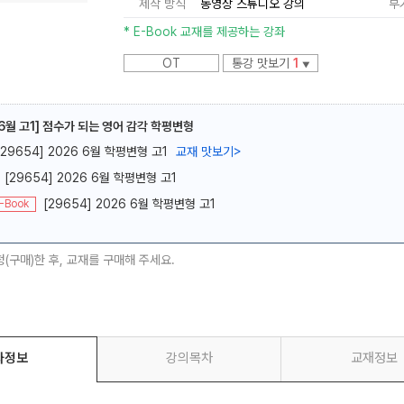
제작 방식
동영상 스튜디오 강의
부
* E-Book 교재를 제공하는 강좌
OT
통강 맛보기
1
▼
 6월 고1] 점수가 되는 영어 감각 학평변형
메가스터디
[29654] 2026 6월 학평변형 고1
교재 맛보기
>
[29654] 2026 6월 학평변형 고1
[29654] 2026 6월 학평변형 고1
-Book
청(구매)한 후, 교재를 구매해 주세요.
좌정보
강의목차
교재정보