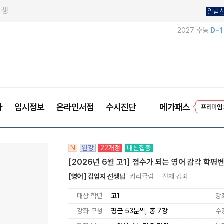
학생
알람
2027 수능
D-
프리미엄 
사
입시정보
온라인서점
수시진단
메가패스
EVEN
N
완강
22개정
내신집중
[2026년 6월 고1] 점수가 되는 영어 감각 학평
[영어] 김엄지 선생님
커리큘럼
전체 강좌
대상 학년
고1
강
강좌 구성
평균 53분씩, 총 7강
수