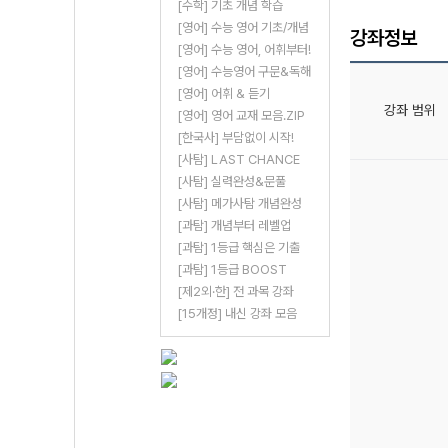
[수학] 기초 개념 학습
[영어] 수능 영어 기초/개념
강좌정보
[영어] 수능 영어, 어휘부터!
[영어] 수능영어 구문&독해
[영어] 어휘 & 듣기
강좌 범위
[영어] 영어 교재 모음.ZIP
[한국사] 부담없이 시작!
[사탐] LAST CHANCE
[사탐] 실력완성&문풀
[사탐] 메가사탐 개념완성
[과탐] 개념부터 레벨업
[과탐] 1등급 핵심은 기출
[과탐] 1등급 BOOST
[제2외·한] 전 과목 강좌
[15개정] 내신 강좌 모음