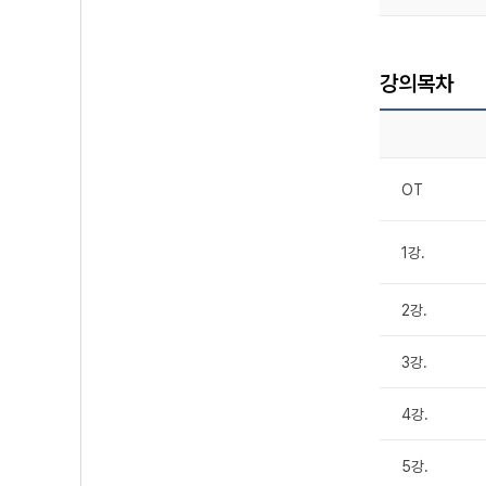
강의목차
OT
1강.
2강.
3강.
4강.
5강.