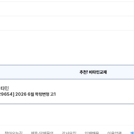
추천! 비타민교재
비타민
29654] 2026 6월 학평변형 고1
찾아오는길
제휴·단체문의
강사모집
인재채용
이용약관
개