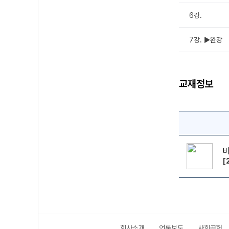
6강.
7강. ▶완강
교재정보
[
회사소개
언론보도
사회공헌