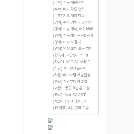
[수학] 수능 개념완성
[수학] 메가 확통 전략
[수학] 기초 개념 학습
[영어] 수능 영어 기초/개념
[영어] 수능 영어, 어휘부터!
[영어] 수능영어 구문&독해
[영어] 어휘 & 듣기
[영어] 영어 교재 모음.ZIP
[한국사] 부담없이 시작!
[사탐] LAST CHANCE
[사탐] 실력완성&문풀
[사탐] 메가사탐 개념완성
[과탐] 개념부터 레벨업
[과탐] 1등급 핵심은 기출
[과탐] 1등급 BOOST
[제2외·한] 전 과목 강좌
[15개정] 내신 강좌 모음