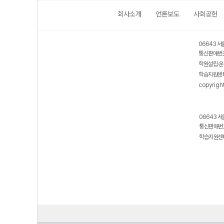
회사소개
언론보도
사회공헌
06643 서
통신판매번호
학원설립·운
학습지원센터
copyrigh
06643 서
통신판매번호
학습지원센터