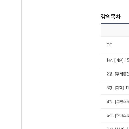
강의목차
OT
1강. [예술] 
2강. [주제통합
3강. [과학] 
4강. [고전소
5강. [현대소