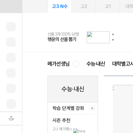
고3·N수
고2
고1
대
선물 3개 100% 당첨!
선물 100% 증정!
여름방학 스터디 캐시백
2027 러셀 단과
스마트러닝앱
메가패스
메가패스 수강생 무료혜택!
사회공헌 캠페인
행운의 선물 뽑기
메가스터디 X 올리브
메가런 썸머스쿨
강사 공개선발
설문 EVENT
3일 무료 체험권
메가클럽 멤버십
희망이룸 메가나눔
영
메가선생님
수능·내신
대학별고
수능·내신
학습 단계별 강좌
TOP
시즌 추천
고3 메가패스