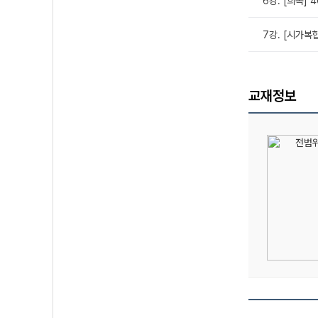
6강. [희곡] 
7강. [시가복
교재정보