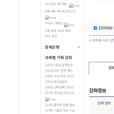
뉴스타트 메가패스
9평 대비 특강&모의고사
FINAL 대특강
[2026년
6월 모평 After 특강
반수 특강
※ 강좌를 수강 신
문제은행
과목별 기획 강좌
[국어] 1등급 실력완성
강
[국어] EBS 연계 대비
[국어] 수능 학습 가이드
[국어] 독서&문학
[국어] 선택과목 가이드
강좌정보
[수학] 파이널 모의고사
강좌 범위
[수학] 올바른 문풀 완성
[수학] 기출로 읽는 수능