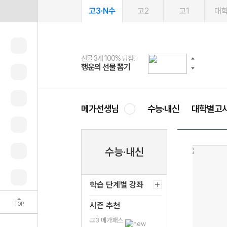
고3·N수
고2
고1
대
선물 3개 100% 당첨!
선물 100% 증정!
2027 러셀 단과
스마트러닝앱
메가패스
메가패스 수강생 무료혜택!
사회공헌 캠페인
행운의 선물 뽑기
메가스터디 X 올리브
강사 공개선발
설문 EVENT
3일 무료 체험권
메가클럽 멤버십
희망이룸 메가나눔
영
메가선생님
수능·내신
대학별고
수능·내신
학습 단계별 강좌
TOP
시즌 추천
고3 메가패스