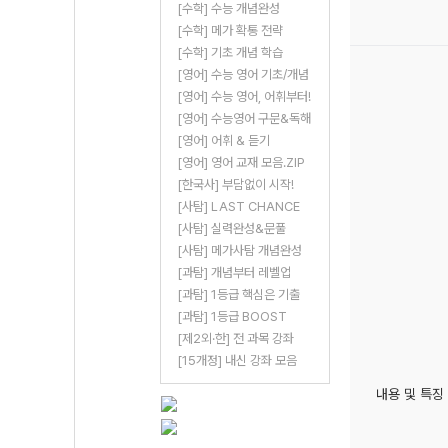
[수학] 수능 개념완성
[수학] 메가 확통 전략
[수학] 기초 개념 학습
[영어] 수능 영어 기초/개념
[영어] 수능 영어, 어휘부터!
[영어] 수능영어 구문&독해
[영어] 어휘 & 듣기
[영어] 영어 교재 모음.ZIP
[한국사] 부담없이 시작!
[사탐] LAST CHANCE
[사탐] 실력완성&문풀
[사탐] 메가사탐 개념완성
[과탐] 개념부터 레벨업
[과탐] 1등급 핵심은 기출
[과탐] 1등급 BOOST
[제2외·한] 전 과목 강좌
[15개정] 내신 강좌 모음
내용 및 특징