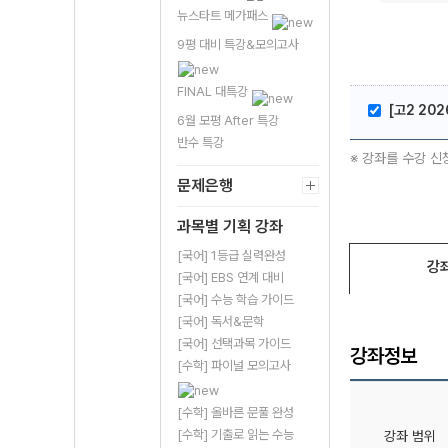
뉴스타트 메가패스
9평 대비 특강&모의고사
FINAL 대특강
[고2 20
6월 모평 After 특강
반수 특강
※ 강좌를 수강 신
문제은행
과목별 기획 강좌
[국어] 1등급 실력완성
강
[국어] EBS 연계 대비
[국어] 수능 학습 가이드
[국어] 독서&문학
[국어] 선택과목 가이드
강좌정보
[수학] 파이널 모의고사
[수학] 올바른 문풀 완성
[수학] 기출로 읽는 수능
강좌 범위