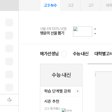
고3·N수
고2
고1
대
선물 3개 100% 당첨!
선물 100% 증정!
2027 러셀 단과
스마트러닝앱
메가패스
메가패스 수강생 무료혜택!
사회공헌 캠페인
행운의 선물 뽑기
메가스터디 X 올리브
강사 공개선발
설문 EVENT
3일 무료 체험권
메가클럽 멤버십
희망이룸 메가나눔
영
메가선생님
수능·내신
대학별고
수능·내신
학습 단계별 강좌
TOP
시즌 추천
고3 메가패스