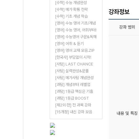
[수학] 수능 개념완성
[수학] 메가 확통 전략
강좌정보
[수학] 기초 개념 학습
[영어] 수능 영어 기초/개념
강좌 범위
[영어] 수능 영어, 어휘부터!
[영어] 수능영어 구문&독해
[영어] 어휘 & 듣기
[영어] 영어 교재 모음.ZIP
[한국사] 부담없이 시작!
[사탐] LAST CHANCE
[사탐] 실력완성&문풀
[사탐] 메가사탐 개념완성
[과탐] 개념부터 레벨업
[과탐] 1등급 핵심은 기출
[과탐] 1등급 BOOST
[제2외·한] 전 과목 강좌
[15개정] 내신 강좌 모음
내용 및 특징