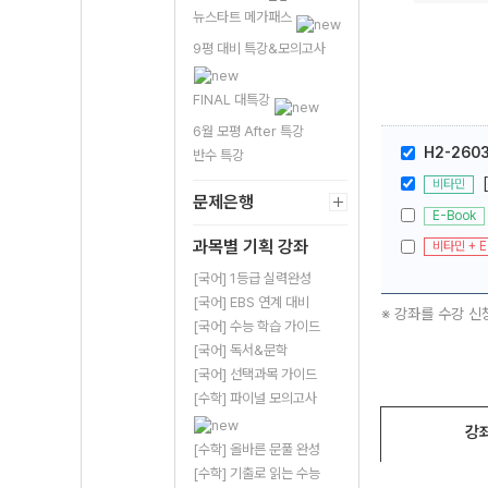
뉴스타트 메가패스
9평 대비 특강&모의고사
FINAL 대특강
6월 모평 After 특강
H2-260
반수 특강
비타민
문제은행
E-Book
과목별 기획 강좌
비타민 + E
[국어] 1등급 실력완성
[국어] EBS 연계 대비
※ 강좌를 수강 신
[국어] 수능 학습 가이드
[국어] 독서&문학
[국어] 선택과목 가이드
[수학] 파이널 모의고사
강
[수학] 올바른 문풀 완성
[수학] 기출로 읽는 수능