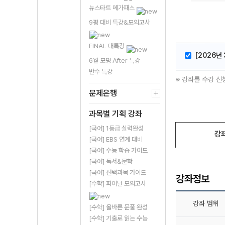
뉴스타트 메가패스
9평 대비 특강&모의고사
FINAL 대특강
[2026년 
6월 모평 After 특강
반수 특강
※ 강좌를 수강 신
문제은행
과목별 기획 강좌
[국어] 1등급 실력완성
강
[국어] EBS 연계 대비
[국어] 수능 학습 가이드
[국어] 독서&문학
[국어] 선택과목 가이드
강좌정보
[수학] 파이널 모의고사
강좌 범위
[수학] 올바른 문풀 완성
[수학] 기출로 읽는 수능