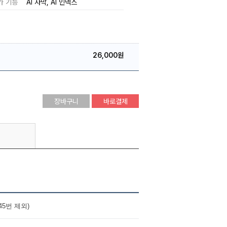
가 기능
AI 자막
AI 인덱스
26,000원
장바구니
바로결제
3-45번 제외)