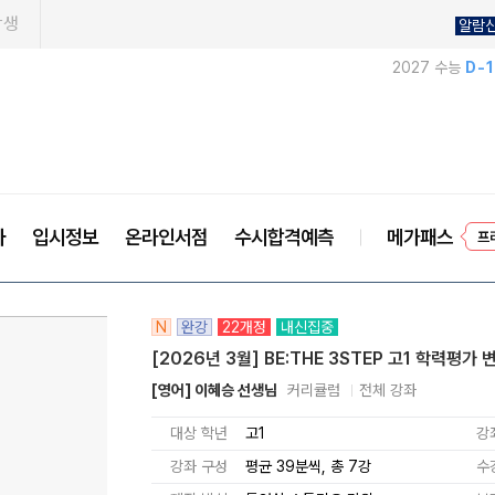
학생
알람
2027 수능
D-
프
사
입시정보
온라인서점
수시합격예측
메가패스
N
완강
22개정
내신집중
[2026년 3월] BE:THE 3STEP 고1 학력평가 
[영어] 이혜승 선생님
커리큘럼
전체 강좌
대상 학년
고1
강
강좌 구성
평균 39분씩, 총 7강
수