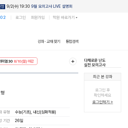
9/2(수) 19:30
9월 모의고사 LIVE 설명회
신청
102
로그인
회원가입
학원 바로가기
현우진의
강좌 · 교재 찾기
통합검색
킬링캠프 시즌1
리미엄 30
8/10(월) 마감
다채로운 난도
EVENT
8/10(월) 마감
실전 모의고사
최근 본 강좌
로그인 후
변형
확인하세요
로그인하기 >
좌 유형
수능(기초), 내신(심화적용)
강 기간
26일