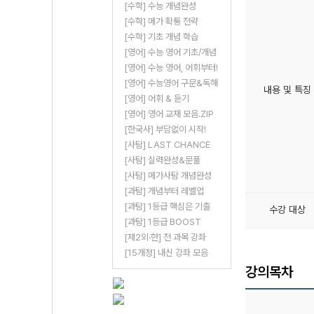
[수학] 수능 개념완성
[수학] 메가 확통 전략
[수학] 기초 개념 학습
[영어] 수능 영어 기초/개념
[영어] 수능 영어, 어휘부터!
[영어] 수능영어 구문&독해
내용 및 특징
[영어] 어휘 & 듣기
[영어] 영어 교재 모음.ZIP
[한국사] 부담없이 시작!
[사탐] LAST CHANCE
[사탐] 실력완성&문풀
[사탐] 메가사탐 개념완성
[과탐] 개념부터 레벨업
[과탐] 1등급 핵심은 기출
수강 대상
[과탐] 1등급 BOOST
[제2외·한] 전 과목 강좌
[15개정] 내신 강좌 모음
강의목차