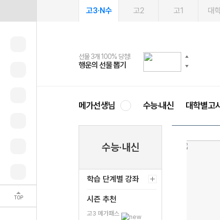
고3·N수
고2
고1
대
선물 3개 100% 당첨!
선물 100% 증정!
여름방학 스터디 캐시백
2027 러셀 단과
스마트러닝앱
메가패스
메가패스 수강생 무료혜택!
사회공헌 캠페인
행운의 선물 뽑기
메가스터디 X 올리브
메가런 썸머스쿨
강사 공개선발
설문 EVENT
3일 무료 체험권
메가클럽 멤버십
희망이룸 메가나눔
영
메가선생님
수능·내신
대학별고
수능·내신
학습 단계별 강좌
TOP
시즌 추천
고3 메가패스