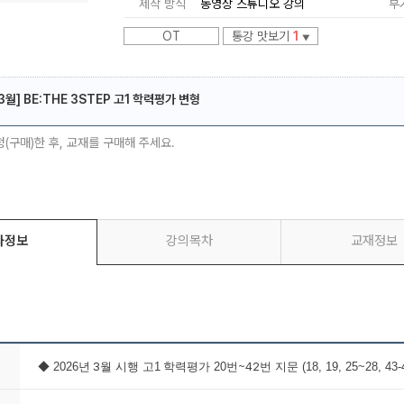
제작 방식
동영상 스튜디오 강의
부
OT
통강 맛보기
1
▼
3월] BE:THE 3STEP 고1 학력평가 변형
메가스터디
청(구매)한 후, 교재를 구매해 주세요.
좌정보
강의목차
교재정보
3
~42
◆
2026
년
월 시행 고1
학력평가 20번
번 지문 (18, 19, 25~28, 4