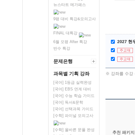
뉴스타트 메가패스
9평 대비 특강&모의고사
FINAL 대특강
2027 현
6월 모평 After 특강
반수 특강
주교재
주교재
문제은행
※ 강좌를 수강 
과목별 기획 강좌
[국어] 1등급 실력완성
[국어] EBS 연계 대비
[국어] 수능 학습 가이드
[국어] 독서&문학
[국어] 선택과목 가이드
[수학] 파이널 모의고사
[수학] 올바른 문풀 완성
추천 패키지