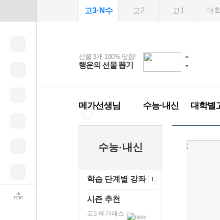
고3·N수
고2
고1
대
선물 3개 100% 당첨!
선물 100% 증정!
여름방학 스터디 캐시
2027 러셀 단과
스마트러닝앱
메가패스
메가패스 수강생 무료
사회공헌 캠페인
행운의 선물 뽑기
메가스터디 X 올리
강사 공개선발
설문 EVENT
3일 무료 체험권
희망이룸 메가나눔
백
혜택!
브영
메가런 썸머스쿨
메가클럽 멤버십
메가선생님
수능·내신
대학별
수능·내신
학습 단계별 강좌
TOP
시즌 추천
고3 메가패스