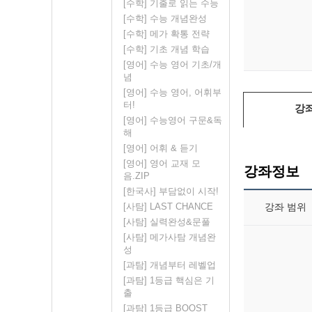
[수학] 기출로 읽는 수능
[수학] 수능 개념완성
[수학] 메가 확통 전략
[수학] 기초 개념 학습
[영어] 수능 영어 기초/개
념
[영어] 수능 영어, 어휘부
터!
강
[영어] 수능영어 구문&독
해
[영어] 어휘 & 듣기
[영어] 영어 교재 모
강좌정보
음.ZIP
[한국사] 부담없이 시작!
강좌 범위
[사탐] LAST CHANCE
[사탐] 실력완성&문풀
[사탐] 메가사탐 개념완
성
[과탐] 개념부터 레벨업
[과탐] 1등급 핵심은 기
출
[과탐] 1등급 BOOST