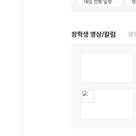
대입 전형 일정
정
장학생 영상/칼럼
큐