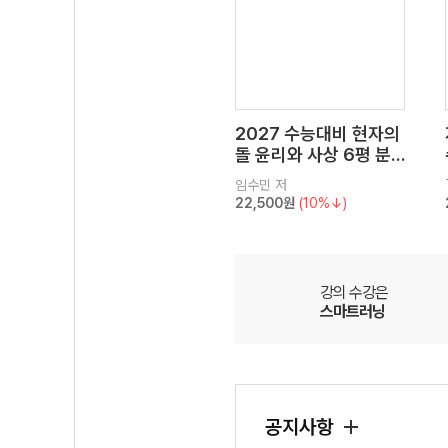
2027 수능대비 현자의
돌 윤리와 사상 6평 분
석서&EBS 수능완성 연
임수민
저
계 N제
22,500원
(10%↓)
강의 수강은
스마트러닝
공지사항