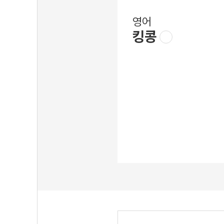
영어
킹콩