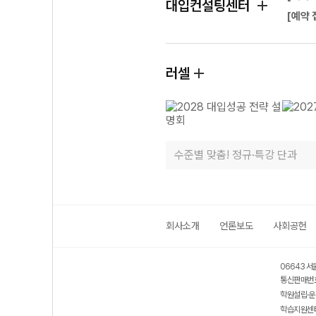
대입컨설팅센터
[예약 
러셀
수준별 맞춤! 정규·특강 단과
회사소개
언론보도
사회공헌
06643 서
통신판매번호
학원설립·운
학습지원센터