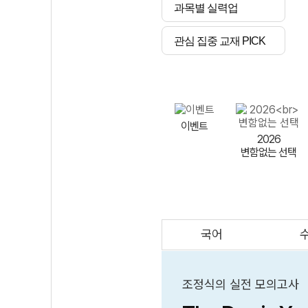
과목별 실력업
관심 집중 교재 PICK
이벤트
2026
변함없는 선택
국어
AI
스마트 매쓰
인테그랄/
큐브/김급식
조정식의 실전 모의고사