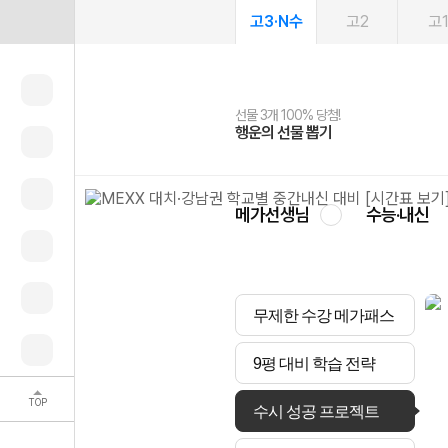
고3·N수
고2
고
선물 3개 100% 당첨!
선물 100% 증정!
여름방학 스터디 캐시백
2027 러셀 단과
스마트러닝앱
메가패스
메가패스 수강생 무료혜택!
사회공헌 캠페인
행운의 선물 뽑기
메가스터디 X 올리브
메가런 썸머스쿨
강사 공개선발
설문 EVENT
3일 무료 체험권
메가클럽 멤버십
희망이룸 메가나눔
영
메가선생님
수능·내신
무제한 수강 메가패스
9평 대비 학습 전략
TOP
수시 성공 프로젝트