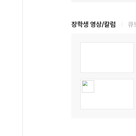
장학생 영상/칼럼
큐