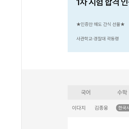
1차 시험 합격 
★인증만 해도 간식 선물★
사관학교·경찰대 곽동령
국어
수학
이다지
김종웅
한국