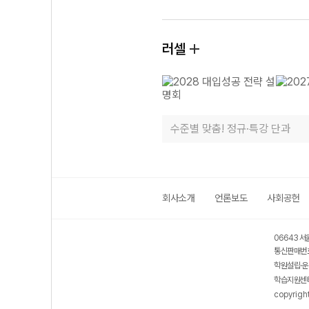
러셀
수준별 맞춤! 정규·특강 단과
회사소개
언론보도
사회공헌
06643 서
통신판매번호
학원설립·운
학습지원센터
copyrigh