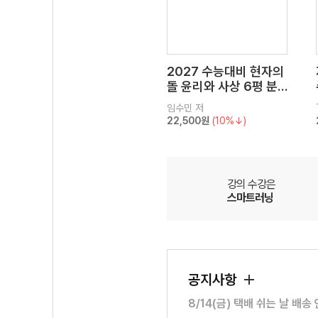
2027 수능대비 현자의
돌 윤리와 사상 6평 분
석서&EBS 수능완성 연
임수민
저
계 N제
22,500원
(10%↓)
강의 수강은
스마트러닝
공지사항
8/14(금) 택배 쉬는 날 배송