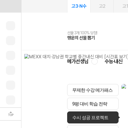
고3·N수
고2
고
선물 3개 100% 당첨!
선물 100% 증정!
여름방학 스터디 캐시백
2027 러셀 단과
스마트러닝앱
메가패스
메가패스 수강생 무료혜택!
사회공헌 캠페인
행운의 선물 뽑기
메가스터디 X 올리브
메가런 썸머스쿨
강사 공개선발
설문 EVENT
3일 무료 체험권
메가클럽 멤버십
희망이룸 메가나눔
영
메가선생님
수능·내신
무제한 수강 메가패스
9평 대비 학습 전략
TOP
수시 성공 프로젝트