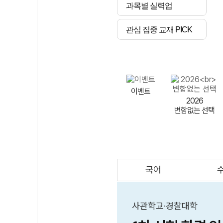
과목별 실력업
관심 집중 교재 PICK
이벤트
2026
변함없는 선택
국어
AI
스마트 매쓰
인테그랄/
큐브/김급식
사관학교·경찰대학