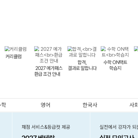
다상다독
이감
바탕
상상
EBS 수능완성
현자의 돌
메가스터디
커리큘럼
합격,
수학 ON택트
2027 메가패스
결과로 말합니다
학습지
환급 조건 안내
meBOOK
제안하기
수학
영어
한국사
사
의대
메가클럽
프리미엄관
멤버십
채점 서비스&등급컷 제공
실전에서 강자가 되