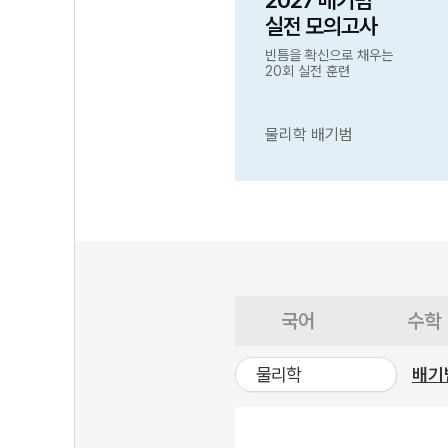
2027 배기범
실전 모의고사
빈틈을 확신으로 채우는
20회 실전 훈련
물리학 배기범
국어
수학
물리학
배기