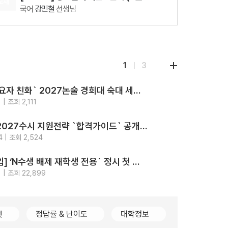
교재
국어
강민철
선생님
08.18(화)
[29542] 2027 김기현 컬렉션 - 실전 모의고사 <시즌1>
수학
김기현
선생님
08.07(금)
1
3
[29916] 수능 통합과학 BUILD UP 암기편
통합과학
장풍
선생님
‘최고의 수요자 친화` 2027논술 경희대 숙대 세종대 성신여대 광운대 5개교.. 모의논술/채점/해설영상/가이드북 4종 제공
지원
전략
 | 조회 2,111
2026-
알림
가톨릭대 2027수시 지원전략 `합격가이드` 공개.. `입결부터 면접문항 합격사례까지 총망라`
지원
전략
4 | 조회 2,524
2026-
강의
[2028대입] ‘N수생 배제 재학생 전용` 정시 첫 등장.. 고대489명 서강대90명
지원
전략
 | 조회 22,899
2026-
컷
정답률 & 난이도
대학정보