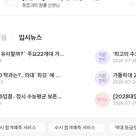
강좌
통합과학
장풍
선생님
08.07(금)
2027 평가원 출제요소만 담은 N제 [SNS3.5] 수학Ⅰ+수학Ⅱ
수학
이승효
선생님
08.08(토)
걸음
입시뉴스
[윤리와사상] 2027 ZIP-UP N제
[15개정] 윤리
어준규
선생님
[2027대입] `사탐런 유리할까?` 주요22개대 가운데 수시 `사탐런 불가` 서울대 등 6개교 `수능최저 과탐지정`
08.08(토)
지원
전략
6
[생활과윤리] 2027 FINAL FIVE ZONE 모의고사 (시즌1)
2026-07-31
[15개정] 윤리
어준규
선생님
2026 SKY 입결 톱10 학과는?.. 의대`최강`에 첨단학과/무전공/경제 약진 ‘다변화 흐름`
08.10(월)
지원
전략
13
[윤리와 사상] 캔버스 완자
2026-07-2
윤리와 사상
윤재준
선생님
한국전통문화대 2026입결.. 정시 수능평균 보존과학 1.5등급 `최고` 국가유산관리 전통건축/무형유산 톱3
08.10(월)
핫이슈
5
[인문학과 윤리] 캔버스 교과서 리베르스쿨
2026-07-21
인문학과 윤리
윤재준
선생님
08.12(수)
2027 김기현의 COLLECTION 모의고사 시즌1
시 합격예측 서비스
수시 합격예측 서비스
역대 등급
수학
김기현
선생님