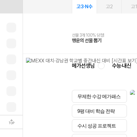
고3·N수
고2
고
선물 3개 100% 당첨!
선물 100% 증정!
여름방학 스터디 캐시백
2027 러셀 단과
스마트러닝앱
메가패스
메가패스 수강생 무료혜택!
사회공헌 캠페인
행운의 선물 뽑기
메가스터디 X 올리브
메가런 썸머스쿨
강사 공개선발
설문 EVENT
3일 무료 체험권
메가클럽 멤버십
희망이룸 메가나눔
영
메가선생님
수능·내신
무제한 수강 메가패스
9평 대비 학습 전략
TOP
수시 성공 프로젝트