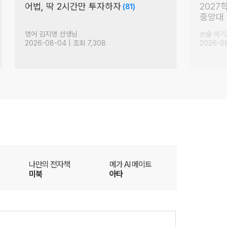
지금부터 저는
'한정판
주7입니다.
(+ IQ
(25)
영어 김선덕 선생님
수학 오르
2026-08-05 | 조회 2,546
2026-08
더
나만의 전자책
메가 AI 메이트
미북
아타