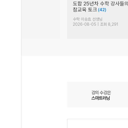
시간만 투자하자
2027학년도 논술 대비법:
(81)
중앙대
생님
논술 박기호 선생님
| 조회 7,308
2026-08-05 | 조회 1,326
강의 수강은
스마트러닝