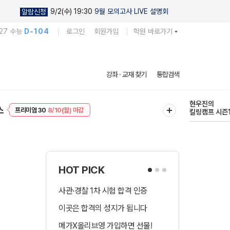
9/2(수) 19:30
9월 모의고사 LIVE 설명회
알람신청
27 수능
D-104
로그인
회원가입
학원 바로가기
다채로운 난도
강좌 · 교재 찾기
통합검색
실전 모의고사
EVENT
8/10(월) 마감
현우진의
스
프리미엄 30
8/10(월) 마감
킬링캠프 시즌
HOT PICK
사관·경찰 1차 시험 합격 인증
수시 합격예측 
이곳은 합격의 성지가 됩니다
국어 다상다독 
메가X올리브영 가입하면 선물!
장학금 총 9천! 