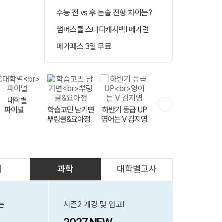
수능 전 vs 후 논술 전형 차이는?
정시 합격예측 
썸머스쿨 스터디캐시백! 메가런
매일 수강 미션 도
메가패스 3일 무료
메가클럽 멤버십 
대학별
파이널
학습고민 남기면
하반기 등급 UP
실전 모고 훈련
뿌링클&요아정
FINAL 천우신조
영어는 V 김지영
회
과학
대학별고사
문항 출제자
공개 모집
는
시즌2 개강 및 입고!