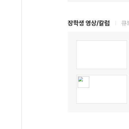
장학생 영상/칼럼
큐