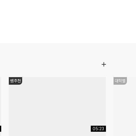
감성충전
쌤추천
12:50