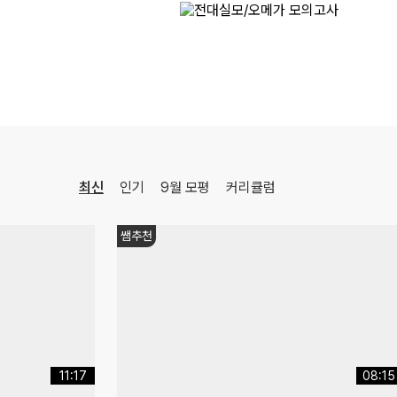
최신
인기
9월 모평
커리큘럼
9월 모평
17:35
11:29