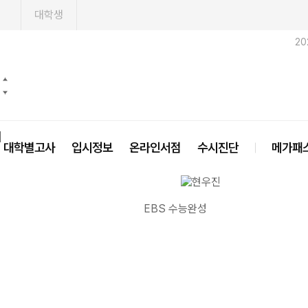
1
대학생
20
닫기
대학별고사
입시정보
온라인서점
수시진단
메가패