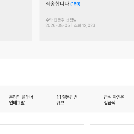
9평 전략
(29)
영어 킹콩 선생님
2026-08-06 | 조회 2,051
온라인 플래너
1:1 질문답변
급식 확인은
인테그랄
큐브
김급식