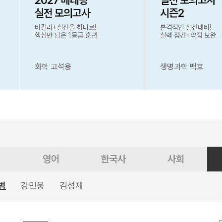
2027 베테랑
실전 모의고사
실전 모의고사
시즌2
비킬러+실전을 하나로!
본격적인 실전대비!
핵심만 담은 1등급 훈련
실력 점검+약점 보완
화학 고석용
생명과학 백호
영어
한국사
사회
범
강민웅
김성재