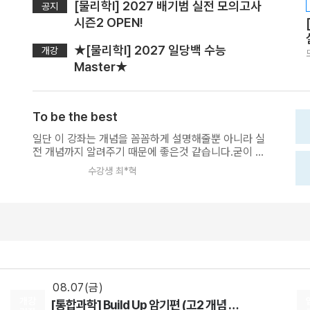
[물리학l] 2027 배기범 실전 모의고사
공지
시즌2 OPEN!
★[물리학I] 2027 일당백 수능
개강
Master★
To be the best
일단 이 강좌는 개념을 꼼꼼하게 설명해줄뿐 아니라 실
전 개념까지 알려주기 때문에 좋은것 같습니다.굳이 힘
들었던 점을 꼽자면 역학파트에서의 문제 심화도가 개
수강생 최*혁
념강의에서의 수준을 뛰어넘는 것 같습니다.하지만 물
08.18(화)
리에서 좋은점수를 얻기 위해서 이런 과정을 생략하지
않고 극복해 나가는게 진정한 성장이 될 수 있다고 생각
[사회문화] 2027 적자생존 모의고사 시즌2
합니다.결론으로, 상위권이 되고자 하는 분들에게 가장
[15개정] 일반사회
최적
선생님
적합한 강의가 아닐까 싶습니다.
08.07(금)
[행성우주과학] 미래엔 교과서 파헤치기
행성우주과학
오준석
선생님
08.07(금)
개강
[통합과학] Build Up 암기편 (고2 개념 압축)