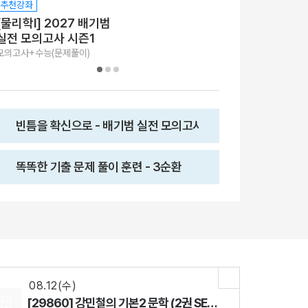
추천강좌
추천강좌
[물리학I] 2027 배기범
[물리학l]
실전 모의고사 시즌1
2027 3순환 
모의고사+수능(문제풀이)
수능(문제풀이)
빈틈을 확신으로 - 배기범 실전 모의고사
똑똑한 기출 문제 풀이 훈련 - 3순환
08.18(화)
[29542] 2027 김기현 컬렉션 - 실전 모의고사 <시즌1>
수학
김기현
선생님
08.07(금)
[29916] 수능 통합과학 BUILD UP 암기편
통합과학
장풍
선생님
08.12(수)
입고
[29860] 강민철의 기본2 문학 (2권 SET)