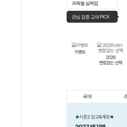
과목별 실력업
관심 집중 교재 PICK
이벤트
2026
변함없는 선택
국어
AI
스마트 매쓰
인테그랄/
큐브/김급식
★시즌2 입고&개강★