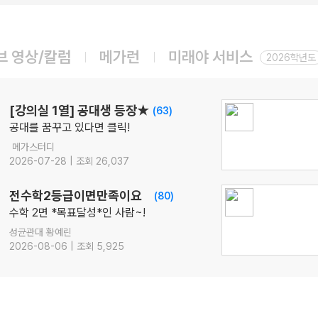
08.14(금)
ONSET 모의고사 - 시즌1
수학
강영찬
선생님
브 영상/칼럼
메가런
미래야 서비스
08.14(금)
2026학년도
[22개정] 강민철의 기본2 [문학]
국어
강민철
선생님
08.17(월)
[강의실 1열] 공대생 등장★
(63)
[22개정] [확률과 통계] 김기현의 수능 KICK-OFF
공대를 꿈꾸고 있다면 클릭!
수학
김기현
선생님
메가스터디
08.18(화)
2026-07-28 | 조회 26,037
[정치와법] 2027 적자생존 모의고사 시즌2
[15개정] 일반사회
최적
선생님
전수학2등급이면만족이요
(80)
08.18(화)
수학 2면 *목표달성*인 사람~!
[사회문화] 2027 적자생존 모의고사 시즌2
성균관대 황예린
[15개정] 일반사회
최적
선생님
2026-08-06 | 조회 5,925
08.07(금)
[행성우주과학] 미래엔 교과서 파헤치기
행성우주과학
오준석
선생님