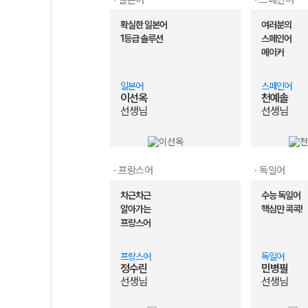
· 일본어
· 스페인어
확실한 일본어
여러분의
1등급 솔루션
스페인어
메이커
일본어
스페인어
이선옥
천예솔
선생님
선생님
· 프랑스어
· 독일어
차근차근
수능 독일어
알아가는
핵심만 콕콕!
프랑스어
프랑스어
독일어
정수린
민병필
선생님
선생님