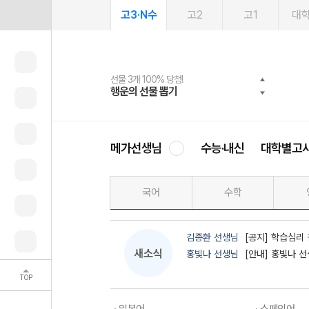
고3·N수
고2
고1
대
선물 3개 100% 당첨!
선물 100% 증정!
여름방학 스터디 캐시백
2027 러셀 단과
스마트러닝앱
메가패스
메가패스 수강생 무료혜택!
사회공헌 캠페인
행운의 선물 뽑기
메가스터디 X 올리브
메가런 썸머스쿨
강사 공개선발
설문 EVENT
3일 무료 체험권
메가클럽 멤버십
희망이룸 메가나눔
영
메가선생님
수능·내신
대학별고
국어
수학
김종환 선생님
[공지] 학습심리 
새소식
홍빛나 선생님
[안내] 홍빛나 
TOP