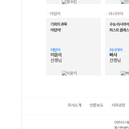
· 아랍어
· 러시아어
기회의 과목
수능 러시아어
아랍어!
퍼스트 클래스
아랍어
러시아어
이윤석
빠샤
선생님
선생님
회사소개
언론보도
사회공헌
06643 서
통신판매번호