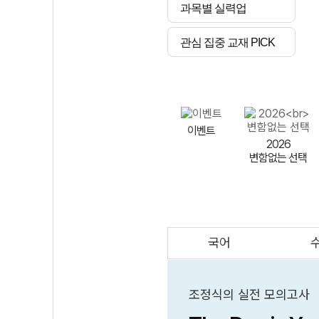
과목별 실력업
관심 집중 교재 PICK
이벤트
2026
변함없는 선택
국어
AI
스마트 매쓰
인테그랄/
큐브/김급식
조정식의 실전 모의고사