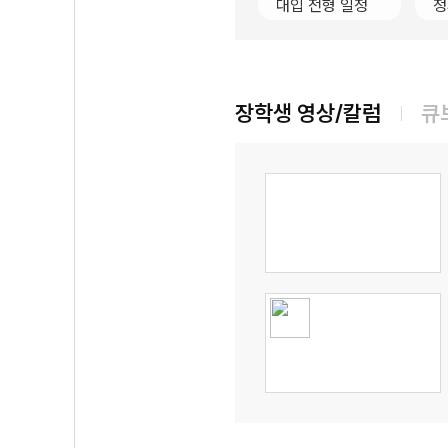
대입 전형 일정
정
장학생 영상/칼럼
큐