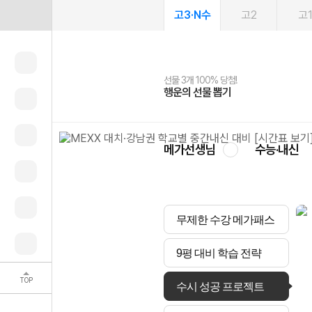
고3·N수
고2
고
선물 3개 100% 당첨!
선물 100% 증정!
여름방학 스터디 캐시백
2027 러셀 단과
스마트러닝앱
메가패스
메가패스 수강생 무료혜택!
사회공헌 캠페인
행운의 선물 뽑기
메가스터디 X 올리브
메가런 썸머스쿨
강사 공개선발
설문 EVENT
3일 무료 체험권
메가클럽 멤버십
희망이룸 메가나눔
영
메가선생님
수능·내신
무제한 수강 메가패스
9평 대비 학습 전략
TOP
수시 성공 프로젝트