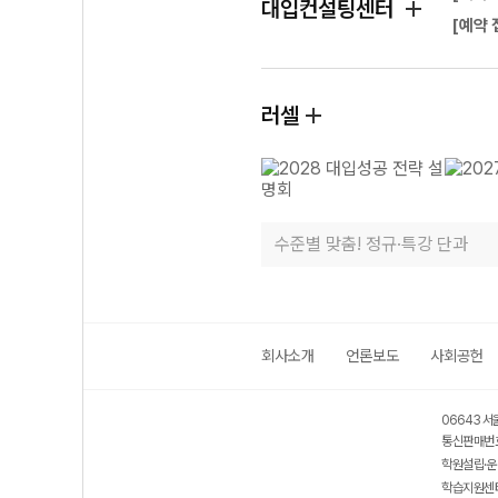
대입컨설팅센터
[예약 
러셀
수준별 맞춤! 정규·특강 단과
회사소개
언론보도
사회공헌
06643 서
통신판매번호
학원설립·운
학습지원센터