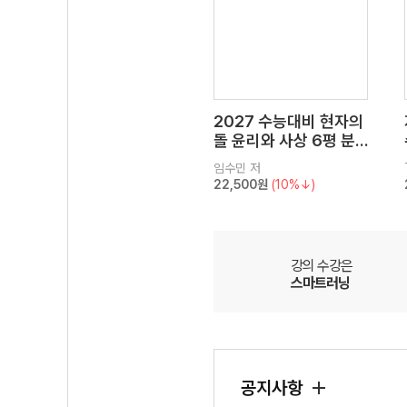
2027 수능대비 현자의
돌 윤리와 사상 6평 분
석서&EBS 수능완성 연
임수민
저
계 N제
22,500원
(10%↓)
강의 수강은
스마트러닝
공지사항