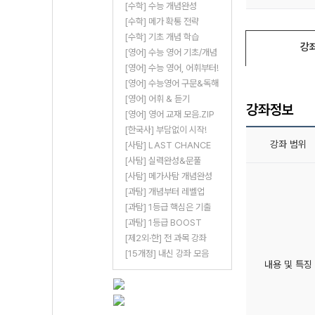
[수학] 수능 개념완성
[수학] 메가 확통 전략
[수학] 기초 개념 학습
강
[영어] 수능 영어 기초/개념
[영어] 수능 영어, 어휘부터!
[영어] 수능영어 구문&독해
[영어] 어휘 & 듣기
강좌정보
[영어] 영어 교재 모음.ZIP
[한국사] 부담없이 시작!
강좌 범위
[사탐] LAST CHANCE
[사탐] 실력완성&문풀
[사탐] 메가사탐 개념완성
[과탐] 개념부터 레벨업
[과탐] 1등급 핵심은 기출
[과탐] 1등급 BOOST
[제2외·한] 전 과목 강좌
[15개정] 내신 강좌 모음
내용 및 특징