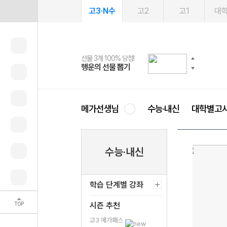
고3·N수
고2
고1
대
선물 3개 100% 당첨!
선물 100% 증정!
여름방학 스터디 캐시백
2027 러셀 단과
스마트러닝앱
메가패스
메가패스 수강생 무료혜택!
사회공헌 캠페인
행운의 선물 뽑기
메가스터디 X 올리브
메가런 썸머스쿨
강사 공개선발
설문 EVENT
3일 무료 체험권
메가클럽 멤버십
희망이룸 메가나눔
영
메가선생님
수능·내신
대학별고
수능·내신
학습 단계별 강좌
TOP
시즌 추천
고3 메가패스