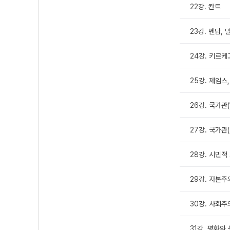
22강. 칸트
23강. 벤담, 
24강. 키르케
25강. 제임스
26강. 국가관(
27강. 국가관(
28강. 시민적
29강. 자본주
30강. 사회주
31강. 평화와 