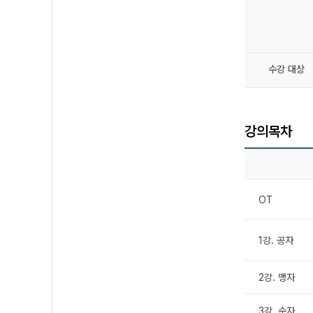
수강 대상
강의목차
OT
1강. 공자
2강. 맹자
3강. 순자