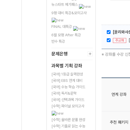
뉴스타트 메가패스
9평 대비 특강&모의고사
FINAL 대특강
[윤리와사
6월 모평 After 특강
주교재
반수 특강
문제은행
※ 강좌를 수강 신
과목별 기획 강좌
[국어] 1등급 실력완성
[국어] EBS 연계 대비
[국어] 수능 학습 가이드
[국어] 독서&문학
연계 강좌
[국어] 선택과목 가이드
[수학] 파이널 모의고사
[수학] 올바른 문풀 완성
추천 패키지
[수학] 기출로 읽는 수능